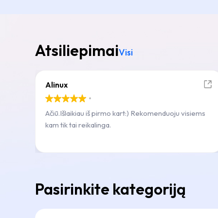
Atsiliepimai
Visi
Alinux
Ačiū.Išlaikiau iš pirmo kart:) Rekomenduoju visiems
kam tik tai reikalinga.
Pasirinkite kategoriją