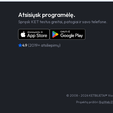
Atsisiųsk programėlę.
Spręsk KET testus greitai, patogiai ir savo telefone.
4.9
(2019+ atsiliepimų)
© 2008 - 2026 KETBILIETAI® Visos
Projektą prižiūri
BigWeb.EU