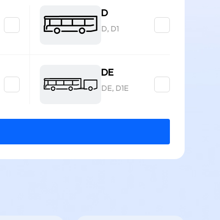
D
D, D1
DE
DE, D1E