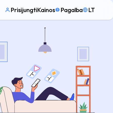
Prisijungti
Kainos
Pagalba
LT