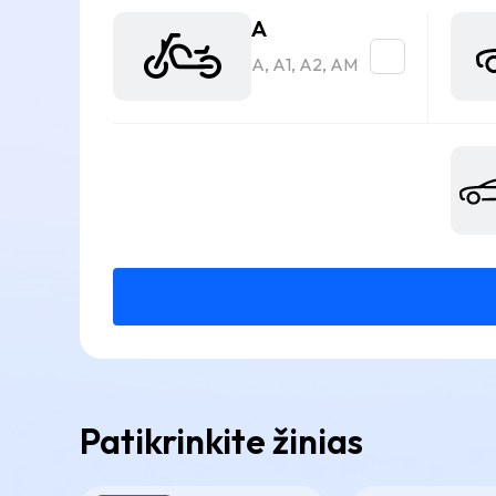
A
A, A1, A2, AM
Patikrinkite žinias