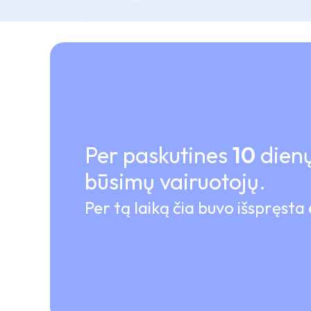
Per paskutines
10
dienų
būsimų vairuotojų.
Per tą laiką čia buvo išspręsta