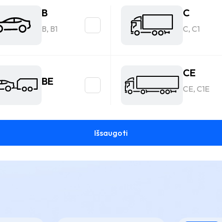
B
C
B, B1
C, C1
CE
BE
CE, C1E
Išsaugoti