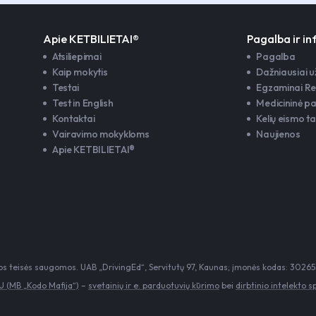
Apie KETBILIETAI®
Pagalba ir i
Atsiliepimai
Pagalba
Kaip mokytis
Dažniausiai 
Testai
Egzaminai Re
Test in English
Medicininė p
Kontaktai
Kelių eismo ta
Vairavimo mokykloms
Naujienos
Apie KETBILIETAI®
 teisės saugomos. UAB „DrivingEd“, Servitutų 97, Kaunas; įmonės kodas: 302653
 (MB „Kodo Mafija“)
–
svetainių ir e. parduotuvių kūrimo
bei
dirbtinio intelekto 