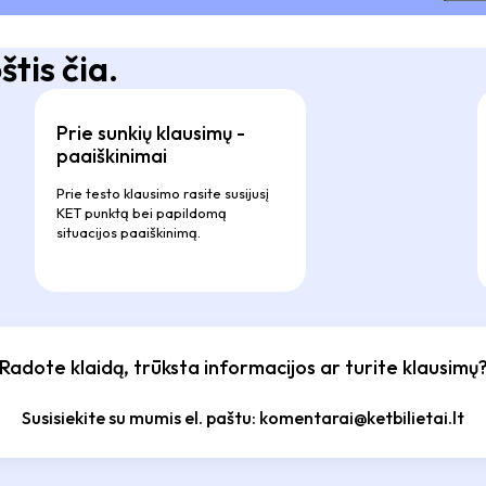
tis čia.
Prie sunkių klausimų -
paaiškinimai
Prie testo klausimo rasite susijusį
KET punktą bei papildomą
situacijos paaiškinimą.
Radote klaidą, trūksta informacijos ar turite klausimų
Susisiekite su mumis el. paštu: komentarai@ketbilietai.lt