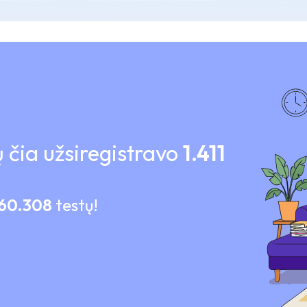
 čia užsiregistravo
1.411
60.308
testų!