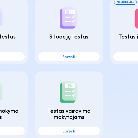
NEMOKAMAS
 testas
Situacijų testas
Testas i
Spręsti
mokymo
Testas vairavimo
s
mokytojams
Spręsti