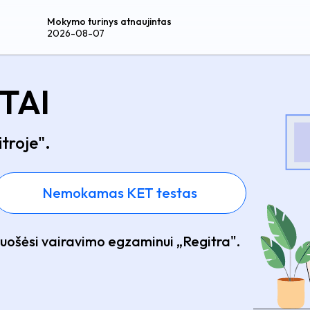
Mokymo turinys atnaujintas
2026-08-07
STAI
troje".
Nemokamas KET testas
ruošėsi vairavimo egzaminui „Regitra".