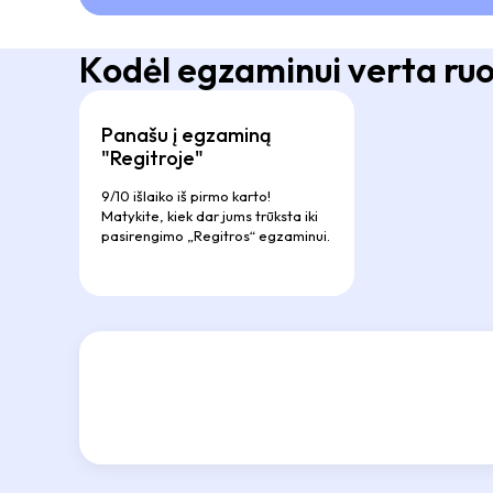
Kodėl egzaminui verta ruoš
Panašu į egzaminą
"Regitroje"
9/10 išlaiko iš pirmo karto!
Matykite, kiek dar jums trūksta iki
pasirengimo „Regitros“ egzaminui.