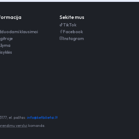
nformacija
Sekite mus
TikTok
užduodami klausimai
Facebook
gitroje
Instagram
ažyma
isyklės
177; el. paštas:
info@ketbilietai.lt
sprendimų verslui
komanda.