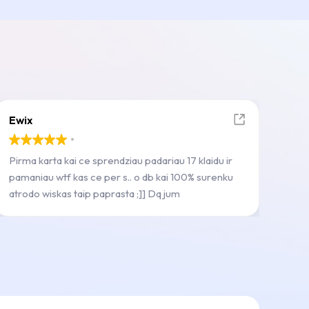
Ewix
Pirma karta kai ce sprendziau padariau 17 klaidu ir
pamaniau wtf kas ce per s.. o db kai 100% surenku
atrodo wiskas taip paprasta ;]] Dq jum