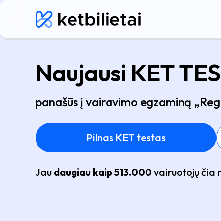
Naujausi KET TE
panašūs į vairavimo egzaminą „Regi
Pilnas KET testas
Jau
daugiau kaip 513.000
vairuotojų čia 