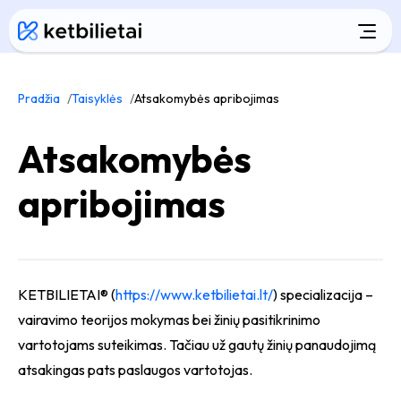
Pradžia
Taisyklės
Atsakomybės apribojimas
Atsakomybės
apribojimas
KETBILIETAI® (
https://www.ketbilietai.lt/
) specializacija –
vairavimo teorijos mokymas bei žinių pasitikrinimo
vartotojams suteikimas. Tačiau už gautų žinių panaudojimą
atsakingas pats paslaugos vartotojas.