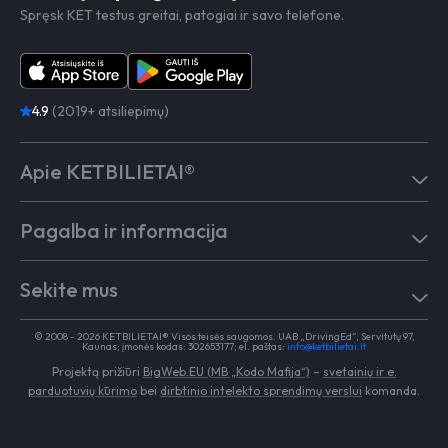
Spręsk KET testus greitai, patogiai ir savo telefone.
4.9
(2019+ atsiliepimų)
Apie KETBILIETAI®
Atsiliepimai
Pagalba ir informacija
Kaip mokytis
Testai
Pagalba
Test in English
Sekite mus
Dažniausiai užduodami klausimai
Kontaktai
Egzaminai Regitroje
Vairavimo mokykloms
TikTok
Medicininė pažyma
© 2008 - 2026 KETBILIETAI® Visos teisės saugomos. UAB „DrivingEd“, Servitutų 97,
Apie KETBILIETAI®
Kaunas; įmonės kodas: 302653177; el. paštas:
info@ketbilietai.lt
Facebook
Kelių eismo taisyklės
Projektą prižiūri
BigWeb.EU (MB „Kodo Mafija“)
–
svetainių ir e.
Instagram
Naujienos
parduotuvių kūrimo
bei
dirbtinio intelekto sprendimų verslui
komanda.