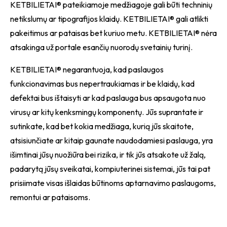
KETBILIETAI® pateikiamoje medžiagoje gali būti techninių
netikslumų ar tipografijos klaidų. KETBILIETAI® gali atlikti
pakeitimus ar pataisas bet kuriuo metu. KETBILIETAI® nėra
atsakinga už portale esančių nuorodų svetainių turinį.
KETBILIETAI® negarantuoja, kad paslaugos
funkcionavimas bus nepertraukiamas ir be klaidų, kad
defektai bus ištaisyti ar kad paslauga bus apsaugota nuo
virusų ar kitų kenksmingų komponentų. Jūs suprantate ir
sutinkate, kad bet kokia medžiaga, kurią jūs skaitote,
atsisiunčiate ar kitaip gaunate naudodamiesi paslauga, yra
išimtinai jūsų nuožiūra bei rizika, ir tik jūs atsakote už žalą,
padarytą jūsų sveikatai, kompiuterinei sistemai, jūs tai pat
prisiimate visas išlaidas būtinoms aptarnavimo paslaugoms,
remontui ar pataisoms.