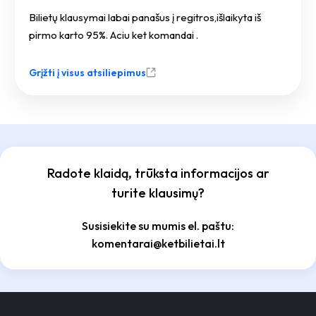
Bilietų klausymai labai panašus į regitros,išlaikyta iš
pirmo karto 95%. Aciu ket komandai .
Grįžti į visus atsiliepimus
Radote klaidą, trūksta informacijos ar
turite klausimų?
Susisiekite su mumis el. paštu:
komentarai@ketbilietai.lt