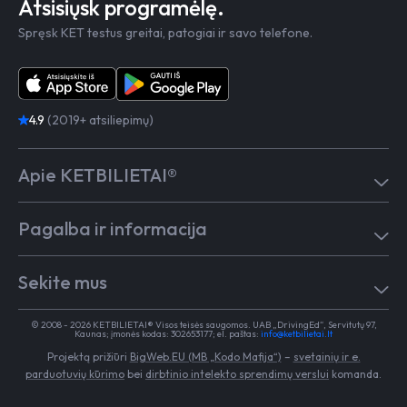
Atsisiųsk programėlę.
Spręsk KET testus greitai, patogiai ir savo telefone.
4.9
(2019+ atsiliepimų)
Apie KETBILIETAI®
Atsiliepimai
Pagalba ir informacija
Kaip mokytis
Testai
Pagalba
Test in English
Sekite mus
Dažniausiai užduodami klausimai
Kontaktai
Egzaminai Regitroje
Vairavimo mokykloms
TikTok
Medicininė pažyma
© 2008 - 2026 KETBILIETAI® Visos teisės saugomos. UAB „DrivingEd“, Servitutų 97,
Apie KETBILIETAI®
Kaunas; įmonės kodas: 302653177; el. paštas:
info@ketbilietai.lt
Facebook
Kelių eismo taisyklės
Projektą prižiūri
BigWeb.EU (MB „Kodo Mafija“)
–
svetainių ir e.
Instagram
Naujienos
parduotuvių kūrimo
bei
dirbtinio intelekto sprendimų verslui
komanda.