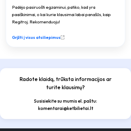
Padėjo pasiruošti egzaminui, patiko, kad yra
paaiškinimai, o kai kurie klausimai labai panašūs, kaip
Regitroj. Rekomenduoju!
Grįžti į visus atsiliepimus
Radote klaidą, trūksta informacijos ar
turite klausimų?
Susisiekite su mumis el. paštu:
komentarai@ketbilietai.lt