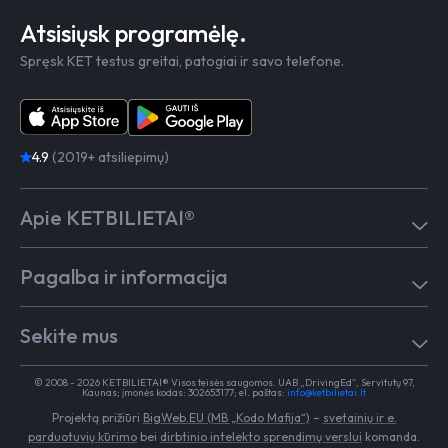
Atsisiųsk programėlę.
Spręsk KET testus greitai, patogiai ir savo telefone.
4.9
(2019+ atsiliepimų)
Apie KETBILIETAI®
Atsiliepimai
Pagalba ir informacija
Kaip mokytis
Testai
Pagalba
Test in English
Sekite mus
Dažniausiai užduodami klausimai
Kontaktai
Egzaminai Regitroje
Vairavimo mokykloms
TikTok
Medicininė pažyma
© 2008 - 2026 KETBILIETAI® Visos teisės saugomos. UAB „DrivingEd“, Servitutų 97,
Apie KETBILIETAI®
Kaunas; įmonės kodas: 302653177; el. paštas:
info@ketbilietai.lt
Facebook
Kelių eismo taisyklės
Projektą prižiūri
BigWeb.EU (MB „Kodo Mafija“)
–
svetainių ir e.
Instagram
Naujienos
parduotuvių kūrimo
bei
dirbtinio intelekto sprendimų verslui
komanda.