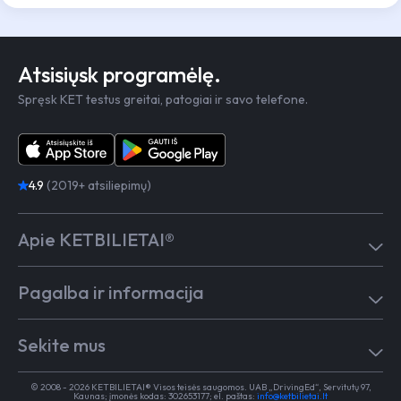
Atsisiųsk programėlę.
Spręsk KET testus greitai, patogiai ir savo telefone.
4.9
(2019+ atsiliepimų)
Apie KETBILIETAI®
Atsiliepimai
Pagalba ir informacija
Kaip mokytis
Testai
Pagalba
Test in English
Sekite mus
Dažniausiai užduodami klausimai
Kontaktai
Egzaminai Regitroje
Vairavimo mokykloms
TikTok
Medicininė pažyma
© 2008 - 2026 KETBILIETAI® Visos teisės saugomos. UAB „DrivingEd“, Servitutų 97,
Apie KETBILIETAI®
Kaunas; įmonės kodas: 302653177; el. paštas:
info@ketbilietai.lt