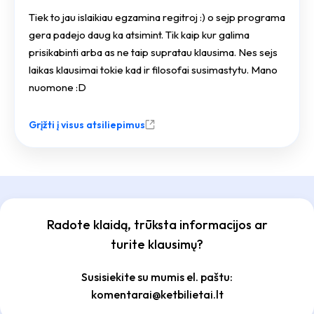
Tiek to jau islaikiau egzamina regitroj :) o sejp programa
gera padejo daug ka atsimint. Tik kaip kur galima
prisikabinti arba as ne taip supratau klausima. Nes sejs
laikas klausimai tokie kad ir filosofai susimastytu. Mano
nuomone :D
Grįžti į visus atsiliepimus
Radote klaidą, trūksta informacijos ar
turite klausimų?
Susisiekite su mumis el. paštu:
komentarai@ketbilietai.lt