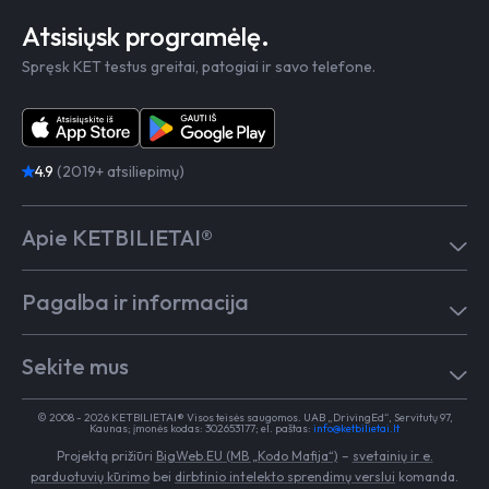
Atsisiųsk programėlę.
Spręsk KET testus greitai, patogiai ir savo telefone.
4.9
(2019+ atsiliepimų)
Apie KETBILIETAI®
Atsiliepimai
Pagalba ir informacija
Kaip mokytis
Testai
Pagalba
Test in English
Sekite mus
Dažniausiai užduodami klausimai
Kontaktai
Egzaminai Regitroje
Vairavimo mokykloms
TikTok
Medicininė pažyma
© 2008 - 2026 KETBILIETAI® Visos teisės saugomos. UAB „DrivingEd“, Servitutų 97,
Apie KETBILIETAI®
Kaunas; įmonės kodas: 302653177; el. paštas:
info@ketbilietai.lt
Facebook
Kelių eismo taisyklės
Projektą prižiūri
BigWeb.EU (MB „Kodo Mafija“)
–
svetainių ir e.
Instagram
Naujienos
parduotuvių kūrimo
bei
dirbtinio intelekto sprendimų verslui
komanda.