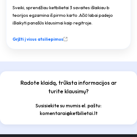
Sveiki, sprendžiau ketbilietai 3 savaites išlaikiau b
teorijos egzamina iš pirmo karto .Ačiū labai padejo
išlaikyti panašūs klausimai kaip regitroje.
Grįžti į visus atsiliepimus
Radote klaidą, trūksta informacijos ar
turite klausimų?
Susisiekite su mumis el. paštu:
komentarai@ketbilietai.lt