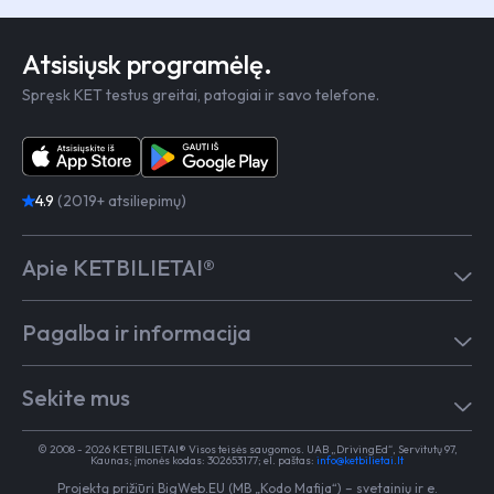
Atsisiųsk programėlę.
Spręsk KET testus greitai, patogiai ir savo telefone.
4.9
(2019+ atsiliepimų)
Apie KETBILIETAI®
Atsiliepimai
Pagalba ir informacija
Kaip mokytis
Testai
Pagalba
Test in English
Sekite mus
Dažniausiai užduodami klausimai
Kontaktai
Egzaminai Regitroje
Vairavimo mokykloms
TikTok
Medicininė pažyma
© 2008 - 2026 KETBILIETAI® Visos teisės saugomos. UAB „DrivingEd“, Servitutų 97,
Apie KETBILIETAI®
Kaunas; įmonės kodas: 302653177; el. paštas:
info@ketbilietai.lt
Facebook
Kelių eismo taisyklės
Projektą prižiūri
BigWeb.EU (MB „Kodo Mafija“)
–
svetainių ir e.
Instagram