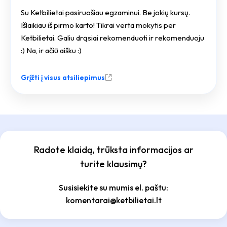
Su Ketbilietai pasiruošiau egzaminui. Be jokių kursų.
Išlaikiau iš pirmo karto! Tikrai verta mokytis per
Ketbilietai. Galiu drąsiai rekomenduoti ir rekomenduoju
:) Na, ir ačiū aišku :)
Grįžti į visus atsiliepimus
Radote klaidą, trūksta informacijos ar
turite klausimų?
Susisiekite su mumis el. paštu:
komentarai@ketbilietai.lt