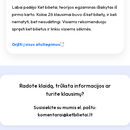
Labai padėjo Ket bilietai, teorijos egzaminas išlaikytas iš
pirmo karto. Kokie 26 klausimai buvo iš ket bilietų, ir keli
nematyti, bet nesudėtingi. Visiems rekomenduoju
spręsti ket bilietus ir linkiu visiems sėkmės.
Grįžti į visus atsiliepimus
Radote klaidą, trūksta informacijos ar
turite klausimų?
Susisiekite su mumis el. paštu:
komentarai@ketbilietai.lt