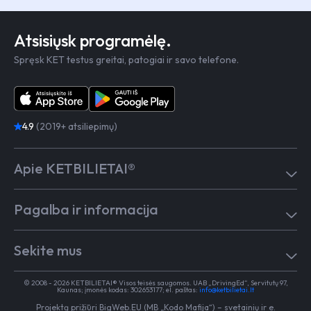
Atsisiųsk programėlę.
Spręsk KET testus greitai, patogiai ir savo telefone.
4.9
(2019+ atsiliepimų)
Apie KETBILIETAI®
Atsiliepimai
Pagalba ir informacija
Kaip mokytis
Testai
Pagalba
Test in English
Sekite mus
Dažniausiai užduodami klausimai
Kontaktai
Egzaminai Regitroje
Vairavimo mokykloms
TikTok
Medicininė pažyma
© 2008 - 2026 KETBILIETAI® Visos teisės saugomos. UAB „DrivingEd“, Servitutų 97,
Apie KETBILIETAI®
Kaunas; įmonės kodas: 302653177; el. paštas:
info@ketbilietai.lt
Facebook
Kelių eismo taisyklės
Projektą prižiūri
BigWeb.EU (MB „Kodo Mafija“)
–
svetainių ir e.
Instagram