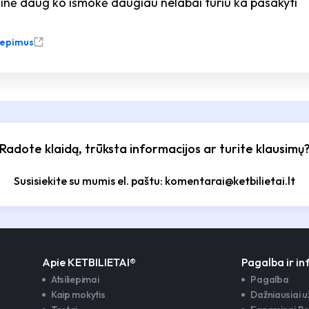
inė daug ko išmokė daugiau nelabai turiu ka pasakyti
liepimus
Radote klaidą, trūksta informacijos ar turite klausimų
Susisiekite su mumis el. paštu: komentarai@ketbilietai.lt
Apie KETBILIETAI®
Pagalba ir i
Atsiliepimai
Pagalba
Kaip mokytis
Dažniausiai 