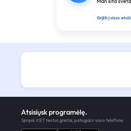
Man šita sveta
Grįžti į visus atsi
Atsisiųsk programėlę.
Spręsk KET testus greitai, patogiai ir savo telefone.