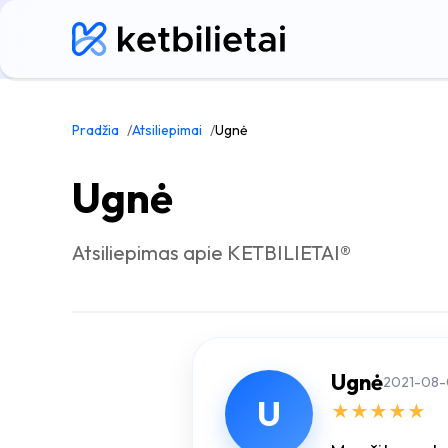
Pradžia
Atsiliepimai
Ugnė
Ugnė
Atsiliepimas apie KETBILIETAI®
Ugnė
2021-08-
U
★
★
★
★
★