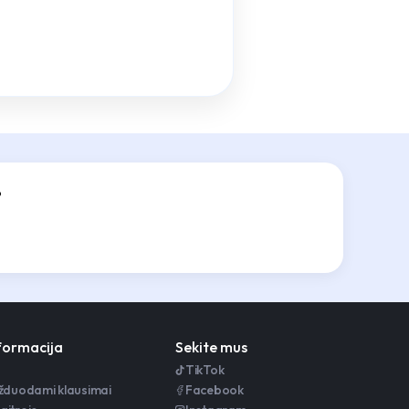
?
nformacija
Sekite mus
TikTok
užduodami klausimai
Facebook