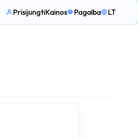
Prisijungti
Kainos
Pagalba
LT