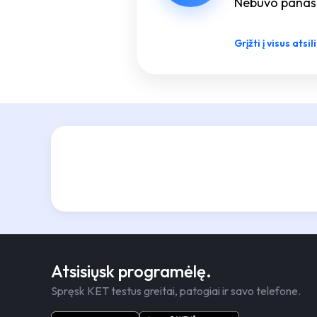
Nebuvo panašių
Grįžti į visus atsi
Atsisiųsk programėlę.
Spręsk KET testus greitai, patogiai ir savo telefone.