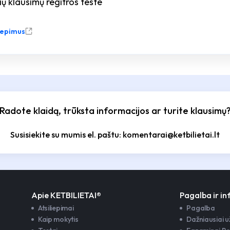
 klausimų regitros teste
liepimus
Radote klaidą, trūksta informacijos ar turite klausimų
Susisiekite su mumis el. paštu: komentarai@ketbilietai.lt
Apie KETBILIETAI®
Pagalba ir i
Atsiliepimai
Pagalba
Kaip mokytis
Dažniausiai 