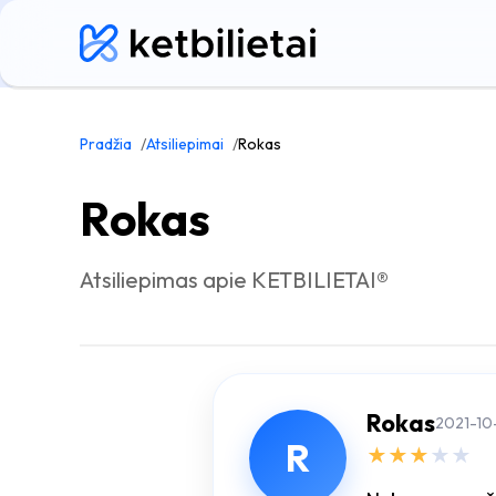
Pradžia
Atsiliepimai
Rokas
Rokas
Atsiliepimas apie KETBILIETAI®
Rokas
2021-10
R
★
★
★
★
★