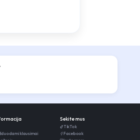
?
nformacija
Sekite mus
TikTok
užduodami klausimai
Facebook