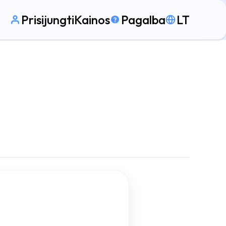
Prisijungti
Kainos
Pagalba
LT