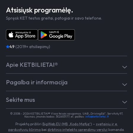
Atsisiųsk programėlę.
Spręsk KET testus greitai, patogiai ir savo telefone.
4.9
(2019+ atsiliepimų)
Apie KETBILIETAI®
Atsiliepimai
Pagalba ir informacija
Kaip mokytis
Testai
Pagalba
Test in English
Sekite mus
Dažniausiai užduodami klausimai
Kontaktai
Egzaminai Regitroje
Vairavimo mokykloms
TikTok
Medicininė pažyma
© 2008 - 2026 KETBILIETAI® Visos teisės saugomos. UAB „DrivingEd“, Servitutų 97,
Apie KETBILIETAI®
Kaunas; įmonės kodas: 302653177; el. paštas:
info@ketbilietai.lt
Facebook
Kelių eismo taisyklės
Projektą prižiūri
BigWeb.EU (MB „Kodo Mafija“)
–
svetainių ir e.
Instagram
Naujienos
parduotuvių kūrimo
bei
dirbtinio intelekto sprendimų verslui
komanda.