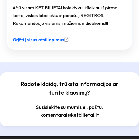
Ačiū visam KET BILIETAI kolektyvui, išlaikiau iš pirmo
karto, viskas labai ašku ir panašu į REGITROS.
Rekomenduoju visiems, mažiems ir dideliems!!!
Grįžti į visus atsiliepimus
Radote klaidą, trūksta informacijos ar
turite klausimų?
Susisiekite su mumis el. paštu:
komentarai@ketbilietai.lt