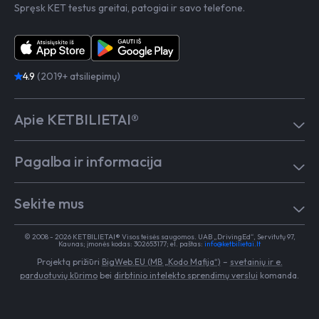
Spręsk KET testus greitai, patogiai ir savo telefone.
4.9
(2019+ atsiliepimų)
Apie KETBILIETAI®
Atsiliepimai
Pagalba ir informacija
Kaip mokytis
Testai
Pagalba
Test in English
Sekite mus
Dažniausiai užduodami klausimai
Kontaktai
Egzaminai Regitroje
Vairavimo mokykloms
TikTok
Medicininė pažyma
© 2008 - 2026 KETBILIETAI® Visos teisės saugomos. UAB „DrivingEd“, Servitutų 97,
Apie KETBILIETAI®
Kaunas; įmonės kodas: 302653177; el. paštas:
info@ketbilietai.lt
Facebook
Kelių eismo taisyklės
Projektą prižiūri
BigWeb.EU (MB „Kodo Mafija“)
–
svetainių ir e.
Instagram
Naujienos
parduotuvių kūrimo
bei
dirbtinio intelekto sprendimų verslui
komanda.