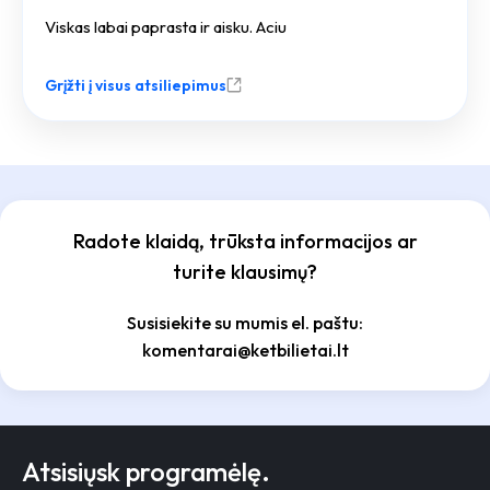
Viskas labai paprasta ir aisku. Aciu
Grįžti į visus atsiliepimus
Radote klaidą, trūksta informacijos ar
turite klausimų?
Susisiekite su mumis el. paštu:
komentarai@ketbilietai.lt
Atsisiųsk programėlę.