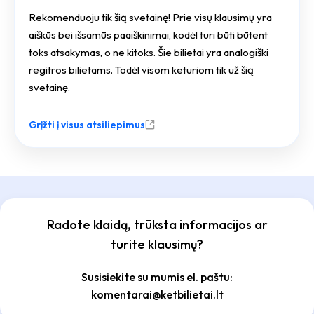
Rekomenduoju tik šią svetainę! Prie visų klausimų yra
aiškūs bei išsamūs paaiškinimai, kodėl turi būti būtent
toks atsakymas, o ne kitoks. Šie bilietai yra analogiški
regitros bilietams. Todėl visom keturiom tik už šią
svetainę.
Grįžti į visus atsiliepimus
Radote klaidą, trūksta informacijos ar
turite klausimų?
Susisiekite su mumis el. paštu:
komentarai@ketbilietai.lt