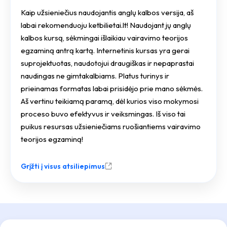
Kaip užsieniečius naudojantis anglų kalbos versija, aš
labai rekomenduoju ketbilietai.lt! Naudojant jų anglų
kalbos kursą, sėkmingai išlaikiau vairavimo teorijos
egzaminą antrą kartą. Internetinis kursas yra gerai
suprojektuotas, naudotojui draugiškas ir nepaprastai
naudingas ne gimtakalbiams. Platus turinys ir
prieinamas formatas labai prisidėjo prie mano sėkmės.
Aš vertinu teikiamą paramą, dėl kurios viso mokymosi
proceso buvo efektyvus ir veiksmingas. Iš viso tai
puikus resursas užsieniečiams ruošiantiems vairavimo
teorijos egzaminą!
Grįžti į visus atsiliepimus