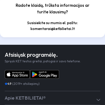
Radote klaidą, trūksta informacijos ar
turite klausimų?
Susisiekite su mumis el. paštu:
komentarai@ketbilietai.lt
Atsisiųsk programėlę.
Spręsk KET testus greitai, patogiai ir savo telefone.
4.9
(2019+ atsiliepimų)
Apie KETBILIETAI®