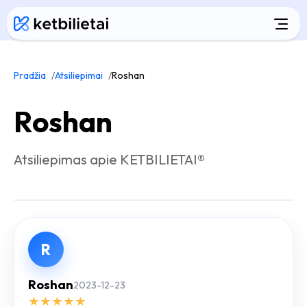
Pradžia
Atsiliepimai
Roshan
Roshan
Atsiliepimas apie KETBILIETAI®
R
Roshan
2023-12-23
★
★
★
★
★