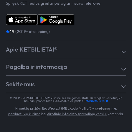
Spręsk KET testus greitai, patogiai ir savo telefone.
4.9
(2019+ atsiliepimų)
Apie KETBILIETAI®
Atsiliepimai
Pagalba ir informacija
Kaip mokytis
Testai
Pagalba
Test in English
Sekite mus
Dažniausiai užduodami klausimai
Kontaktai
Egzaminai Regitroje
Vairavimo mokykloms
TikTok
Medicininė pažyma
© 2008 - 2026 KETBILIETAI® Visos teisės saugomos. UAB „DrivingEd“, Servitutų 97,
Apie KETBILIETAI®
Kaunas; įmonės kodas: 302653177; el. paštas:
info@ketbilietai.lt
Facebook
Kelių eismo taisyklės
Projektą prižiūri
BigWeb.EU (MB „Kodo Mafija“)
–
svetainių ir e.
Instagram
Naujienos
parduotuvių kūrimo
bei
dirbtinio intelekto sprendimų verslui
komanda.