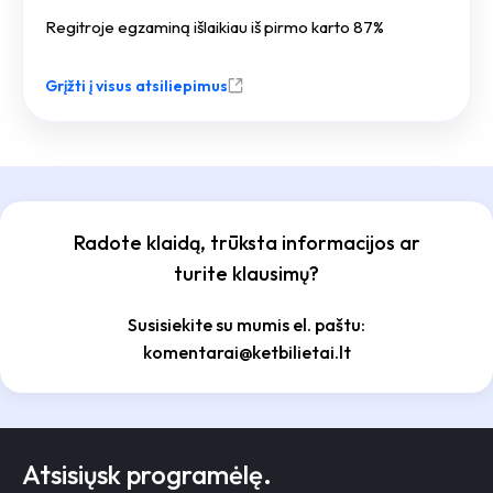
Regitroje egzaminą išlaikiau iš pirmo karto 87%
Grįžti į visus atsiliepimus
Radote klaidą, trūksta informacijos ar
turite klausimų?
Susisiekite su mumis el. paštu:
komentarai@ketbilietai.lt
Atsisiųsk programėlę.