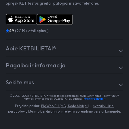
Spręsk KET testus greitai, patogiai ir savo telefone.
4.9
(2019+ atsiliepimų)
Apie KETBILIETAI®
Atsiliepimai
Pagalba ir informacija
Kaip mokytis
Testai
Pagalba
Test in English
Sekite mus
Dažniausiai užduodami klausimai
Kontaktai
Egzaminai Regitroje
Vairavimo mokykloms
TikTok
Medicininė pažyma
© 2008 - 2026 KETBILIETAI® Visos teisės saugomos. UAB „DrivingEd“, Servitutų 97,
Apie KETBILIETAI®
Kaunas; įmonės kodas: 302653177; el. paštas:
info@ketbilietai.lt
Facebook
Kelių eismo taisyklės
Projektą prižiūri
BigWeb.EU (MB „Kodo Mafija“)
–
svetainių ir e.
Instagram
Naujienos
parduotuvių kūrimo
bei
dirbtinio intelekto sprendimų verslui
komanda.