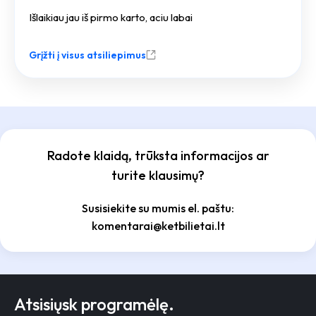
Išlaikiau jau iš pirmo karto, aciu labai
Grįžti į visus atsiliepimus
Radote klaidą, trūksta informacijos ar
turite klausimų?
Susisiekite su mumis el. paštu:
komentarai@ketbilietai.lt
Atsisiųsk programėlę.