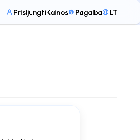
Prisijungti
Kainos
Pagalba
LT