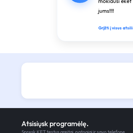
mokiausi eket n
jums!!!!
Grįžti į visus atsi
Atsisiųsk programėlę.
Spręsk KET testus greitai, patogiai ir savo telefone.