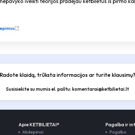
epavyko iveikti teorijos pradejau ketbiletus is pirmo kar
liepimus
Radote klaidą, trūksta informacijos ar turite klausimų
Susisiekite su mumis el. paštu: komentarai@ketbilietai.lt
Apie KETBILIETAI®
Pagalba ir i
Atsiliepimai
Pagalba