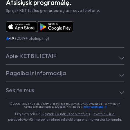
Atsisiųsk programėlę.
Spręsk KET testus greitai, patogiai ir savo telefone.
4.9
(2019+ atsiliepimų)
Apie KETBILIETAI®
Atsiliepimai
Pagalba ir informacija
Kaip mokytis
Testai
Pagalba
Test in English
Sekite mus
Dažniausiai užduodami klausimai
Kontaktai
Egzaminai Regitroje
Vairavimo mokykloms
TikTok
Medicininė pažyma
© 2008 - 2026 KETBILIETAI® Visos teisės saugomos. UAB „DrivingEd“, Servitutų 97,
Apie KETBILIETAI®
Kaunas; įmonės kodas: 302653177; el. paštas:
info@ketbilietai.lt
Facebook
Kelių eismo taisyklės
Projektą prižiūri
BigWeb.EU (MB „Kodo Mafija“)
–
svetainių ir e.
Instagram
Naujienos
parduotuvių kūrimo
bei
dirbtinio intelekto sprendimų verslui
komanda.