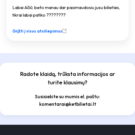
Labai Ačiū, beto manau dar pasimaudosiu jusu bilietais,
tikrai labai patiko ????????
Grįžti į visus atsiliepimus
Radote klaidą, trūksta informacijos ar
turite klausimų?
Susisiekite su mumis el. paštu:
komentarai@ketbilietai.lt