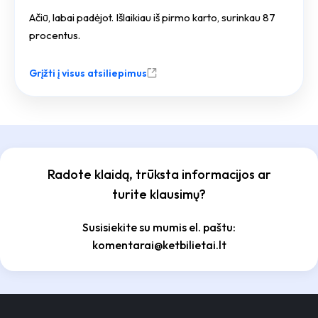
Ačiū, labai padėjot. Išlaikiau iš pirmo karto, surinkau 87
procentus.
Grįžti į visus atsiliepimus
Radote klaidą, trūksta informacijos ar
turite klausimų?
Susisiekite su mumis el. paštu:
komentarai@ketbilietai.lt