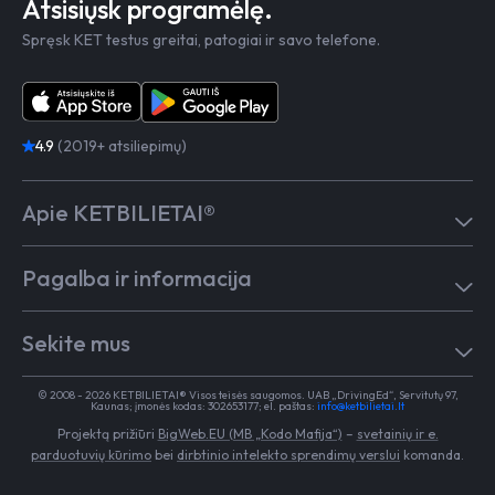
Atsisiųsk programėlę.
Spręsk KET testus greitai, patogiai ir savo telefone.
4.9
(2019+ atsiliepimų)
Apie KETBILIETAI®
Atsiliepimai
Pagalba ir informacija
Kaip mokytis
Testai
Pagalba
Test in English
Sekite mus
Dažniausiai užduodami klausimai
Kontaktai
Egzaminai Regitroje
Vairavimo mokykloms
TikTok
Medicininė pažyma
© 2008 - 2026 KETBILIETAI® Visos teisės saugomos. UAB „DrivingEd“, Servitutų 97,
Apie KETBILIETAI®
Kaunas; įmonės kodas: 302653177; el. paštas:
info@ketbilietai.lt
Facebook
Kelių eismo taisyklės
Projektą prižiūri
BigWeb.EU (MB „Kodo Mafija“)
–
svetainių ir e.
Instagram
Naujienos
parduotuvių kūrimo
bei
dirbtinio intelekto sprendimų verslui
komanda.