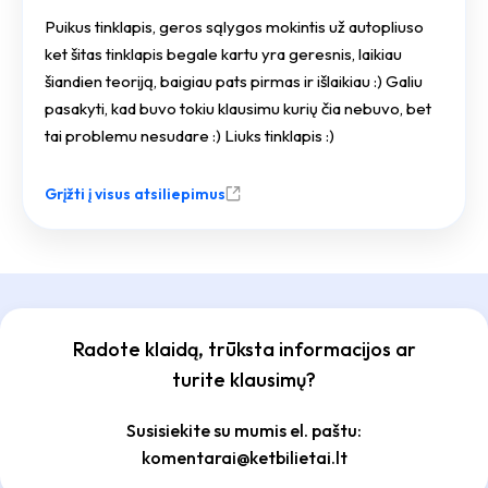
Puikus tinklapis, geros sąlygos mokintis už autopliuso
ket šitas tinklapis begale kartu yra geresnis, laikiau
šiandien teoriją, baigiau pats pirmas ir išlaikiau :) Galiu
pasakyti, kad buvo tokiu klausimu kurių čia nebuvo, bet
tai problemu nesudare :) Liuks tinklapis :)
Grįžti į visus atsiliepimus
Radote klaidą, trūksta informacijos ar
turite klausimų?
Susisiekite su mumis el. paštu:
komentarai@ketbilietai.lt