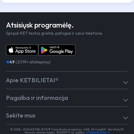
Atsisiųsk programėlę.
Spręsk KET testus greitai, patogiai ir savo telefone.
4.9
(2019+ atsiliepimų)
Apie KETBILIETAI®
Atsiliepimai
Pagalba ir informacija
Kaip mokytis
Testai
Pagalba
Test in English
Sekite mus
Dažniausiai užduodami klausimai
Kontaktai
Egzaminai Regitroje
Vairavimo mokykloms
TikTok
Medicininė pažyma
© 2008 - 2026 KETBILIETAI® Visos teisės saugomos. UAB „DrivingEd“, Servitutų 97,
Apie KETBILIETAI®
Kaunas; įmonės kodas: 302653177; el. paštas:
info@ketbilietai.lt