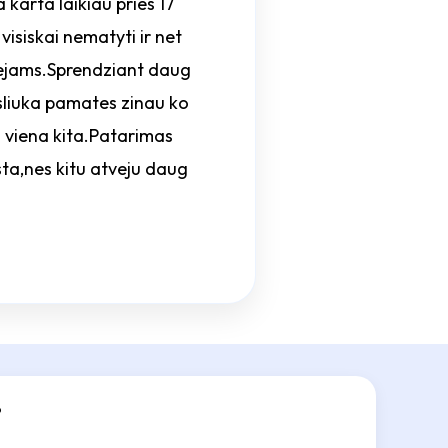
 karta laikiau pries 17
visiskai nematyti ir net
urejams.Sprendziant daug
ksliuka pamates zinau ko
 viena kita.Patarimas
esta,nes kitu atveju daug
?