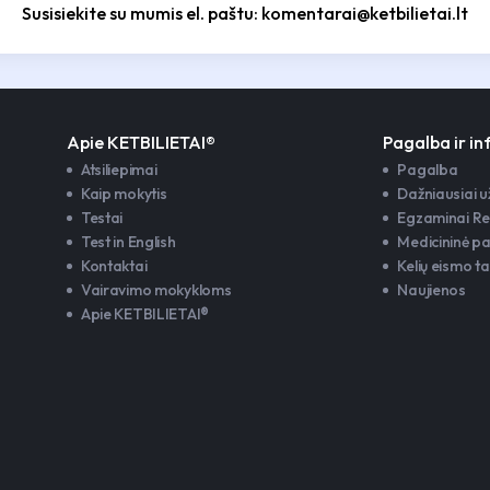
Susisiekite su mumis el. paštu: komentarai@ketbilietai.lt
Apie KETBILIETAI®
Pagalba ir i
Atsiliepimai
Pagalba
Kaip mokytis
Dažniausiai 
Testai
Egzaminai Re
Test in English
Medicininė p
Kontaktai
Kelių eismo ta
Vairavimo mokykloms
Naujienos
Apie KETBILIETAI®