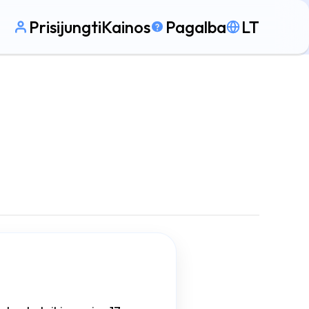
Prisijungti
Kainos
Pagalba
LT