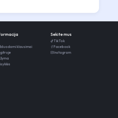
nformacija
Sekite mus
TikTok
užduodami klausimai
Facebook
gitroje
Instagram
ažyma
isyklės