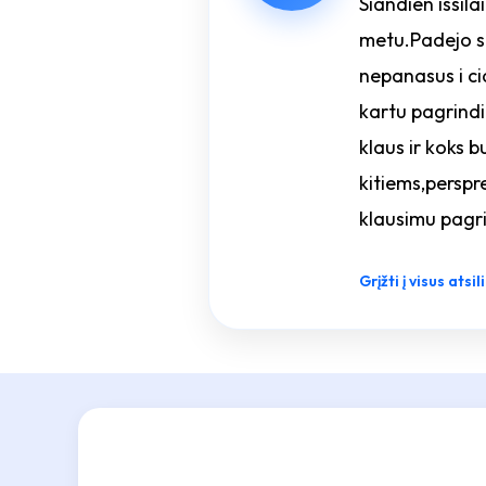
Siandien issila
metu.Padejo si 
nepanasus i ci
kartu pagrindi
klaus ir koks 
kitiems,perspre
klausimu pagri
Grįžti į visus atsi