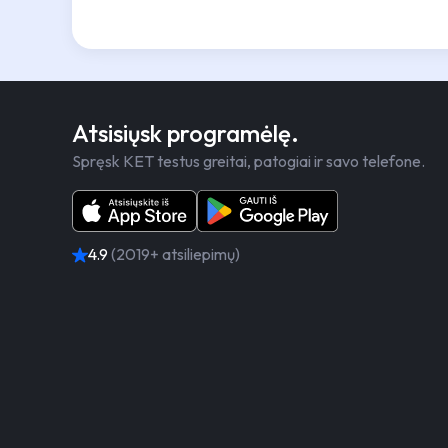
Atsisiųsk programėlę.
Spręsk KET testus greitai, patogiai ir savo telefone.
4.9
(2019+ atsiliepimų)