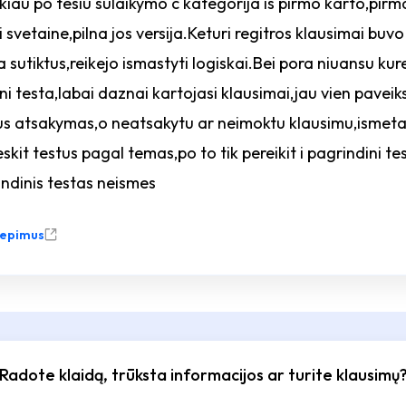
ikiau po tesiu sulaikymo c kategorija is pirmo karto,pirma
svetaine,pilna jos versija.Keturi regitros klausimai buvo 
a sutiktus,reikejo ismastyti logiskai.Bei pora niuansu k
ni testa,labai daznai kartojasi klausimai,jau vien pavei
bus atsakymas,o neatsakytu ar neimoktu klausimu,ismeta
skit testus pagal temas,po to tik pereikit i pagrindini t
ndinis testas neismes
liepimus
Radote klaidą, trūksta informacijos ar turite klausimų