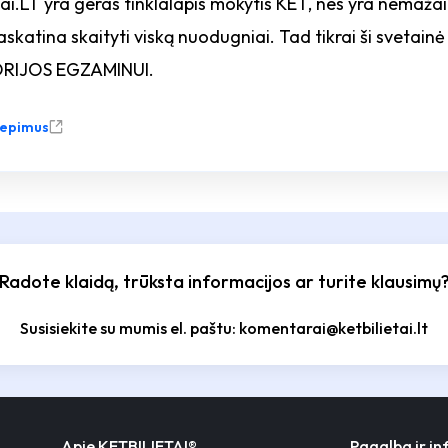
tai.LT yra geras tinklalapis mokytis KET, nes yra nemažai 
paskatina skaityti viską nuodugniai. Tad tikrai ši svetai
EORIJOS EGZAMINUI.
liepimus
Radote klaidą, trūksta informacijos ar turite klausimų
Susisiekite su mumis el. paštu: komentarai@ketbilietai.lt
Apie KETBILIETAI®
Pagalba ir i