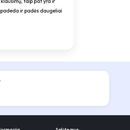
klausimų, taip pat yra ir
nė padeda ir padės daugeliai
?
nformacija
Sekite mus