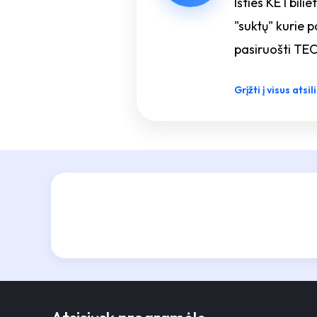
Išties KETbilie
"suktų" kurie 
pasiruošti T
Grįžti į visus atsi