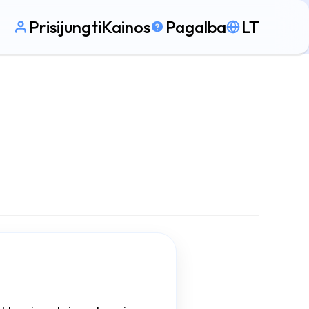
Prisijungti
Kainos
Pagalba
LT