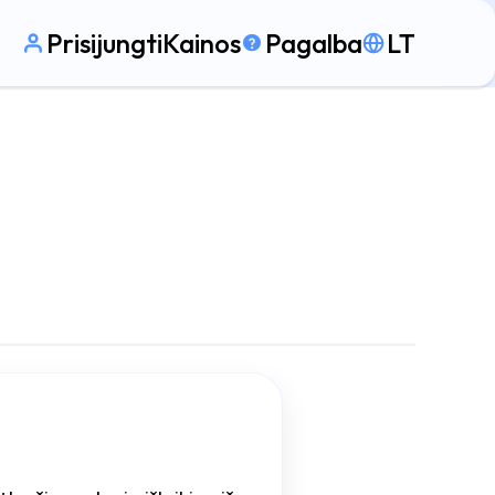
Prisijungti
Kainos
Pagalba
LT