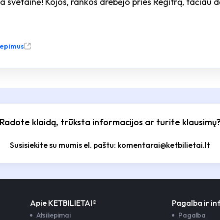
 svetainė! Kojos, rankos drebėjo prieš Regitrą, tačiau dė
liepimus
Radote klaidą, trūksta informacijos ar turite klausimų
Susisiekite su mumis el. paštu: komentarai@ketbilietai.lt
Apie KETBILIETAI®
Pagalba ir i
Atsiliepimai
Pagalba