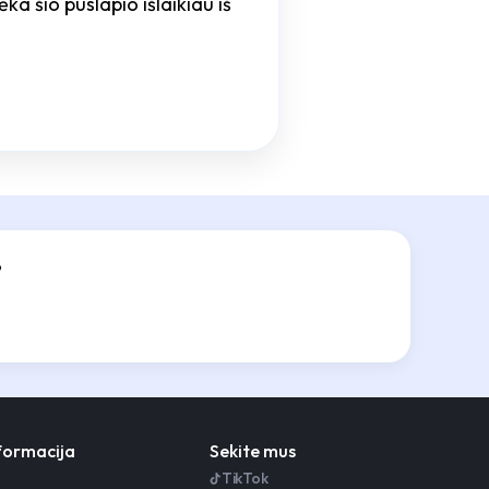
ka šio puslapio išlaikiau iš
?
nformacija
Sekite mus
TikTok