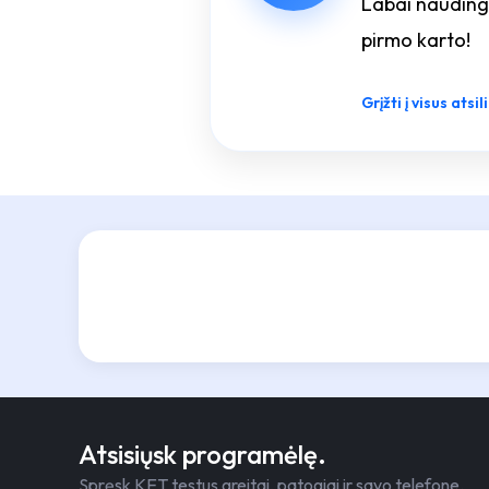
Labai naudinga
pirmo karto!
Grįžti į visus atsi
Atsisiųsk programėlę.
Spręsk KET testus greitai, patogiai ir savo telefone.