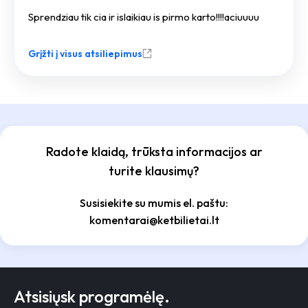
Sprendziau tik cia ir islaikiau is pirmo karto!!!!aciuuuu
Grįžti į visus atsiliepimus
Radote klaidą, trūksta informacijos ar
turite klausimų?
Susisiekite su mumis el. paštu:
komentarai@ketbilietai.lt
Atsisiųsk programėlę.