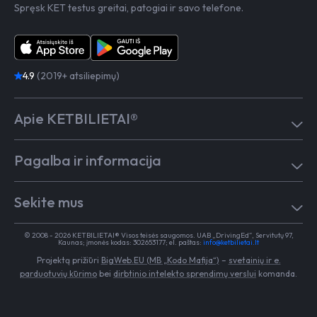
Spręsk KET testus greitai, patogiai ir savo telefone.
4.9
(2019+ atsiliepimų)
Apie KETBILIETAI®
Atsiliepimai
Pagalba ir informacija
Kaip mokytis
Testai
Pagalba
Test in English
Sekite mus
Dažniausiai užduodami klausimai
Kontaktai
Egzaminai Regitroje
Vairavimo mokykloms
TikTok
Medicininė pažyma
© 2008 - 2026 KETBILIETAI® Visos teisės saugomos. UAB „DrivingEd“, Servitutų 97,
Apie KETBILIETAI®
Kaunas; įmonės kodas: 302653177; el. paštas:
info@ketbilietai.lt
Facebook
Kelių eismo taisyklės
Projektą prižiūri
BigWeb.EU (MB „Kodo Mafija“)
–
svetainių ir e.
Instagram
Naujienos
parduotuvių kūrimo
bei
dirbtinio intelekto sprendimų verslui
komanda.