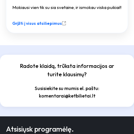
Mokiausi vien tik su sia svetaine, ir ismokau viska puikiai!!
Grįžti į visus atsiliepimus
Radote klaidą, trūksta informacijos ar
turite klausimų?
Susisiekite su mumis el. paštu:
komentarai@ketbilietai.lt
Atsisiųsk programėlę.