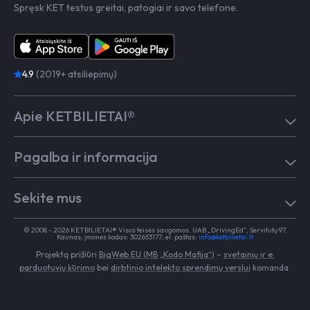
Spręsk KET testus greitai, patogiai ir savo telefone.
4.9
(2019+ atsiliepimų)
Apie KETBILIETAI®
Atsiliepimai
Pagalba ir informacija
Kaip mokytis
Testai
Pagalba
Test in English
Sekite mus
Dažniausiai užduodami klausimai
Kontaktai
Egzaminai Regitroje
Vairavimo mokykloms
TikTok
Medicininė pažyma
© 2008 - 2026 KETBILIETAI® Visos teisės saugomos. UAB „DrivingEd“, Servitutų 97,
Apie KETBILIETAI®
Kaunas; įmonės kodas: 302653177; el. paštas:
info@ketbilietai.lt
Facebook
Kelių eismo taisyklės
Projektą prižiūri
BigWeb.EU (MB „Kodo Mafija“)
–
svetainių ir e.
Instagram
Naujienos
parduotuvių kūrimo
bei
dirbtinio intelekto sprendimų verslui
komanda.