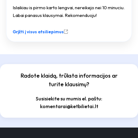
Islaikiau is pirmo karto lengvai, nereikejo nei 10 minuciu.
Labai panasus klausymai. Rekomenduoju!
Grįžti į visus atsiliepimus
Radote klaidą, trūksta informacijos ar
turite klausimų?
Susisiekite su mumis el. paštu:
komentarai@ketbilietai.lt