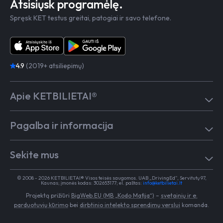
Atsisiųsk programėlę.
Spręsk KET testus greitai, patogiai ir savo telefone.
4.9
(2019+ atsiliepimų)
Apie KETBILIETAI®
Atsiliepimai
Pagalba ir informacija
Kaip mokytis
Testai
Pagalba
Test in English
Sekite mus
Dažniausiai užduodami klausimai
Kontaktai
Egzaminai Regitroje
Vairavimo mokykloms
TikTok
Medicininė pažyma
© 2008 - 2026 KETBILIETAI® Visos teisės saugomos. UAB „DrivingEd“, Servitutų 97,
Apie KETBILIETAI®
Kaunas; įmonės kodas: 302653177; el. paštas:
info@ketbilietai.lt
Facebook
Kelių eismo taisyklės
Projektą prižiūri
BigWeb.EU (MB „Kodo Mafija“)
–
svetainių ir e.
Instagram
Naujienos
parduotuvių kūrimo
bei
dirbtinio intelekto sprendimų verslui
komanda.