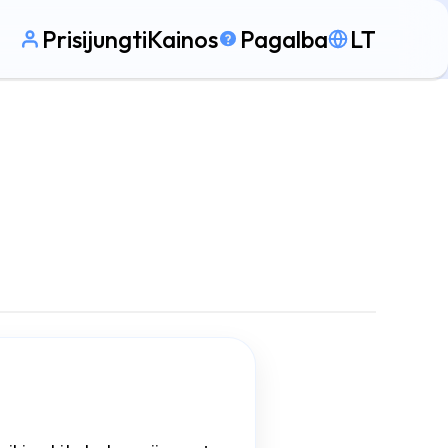
Prisijungti
Kainos
Pagalba
LT