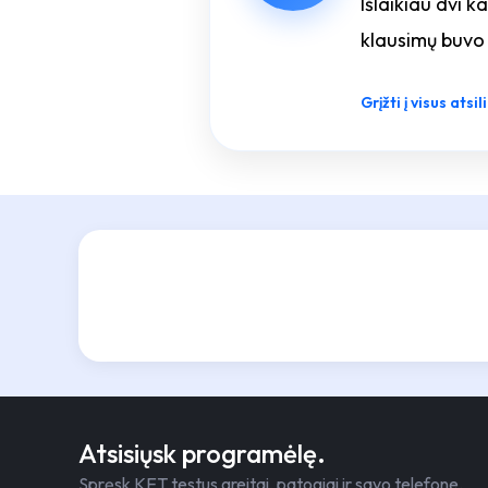
Išlaikiau dvi k
klausimų buvo 
Grįžti į visus atsi
Atsisiųsk programėlę.
Spręsk KET testus greitai, patogiai ir savo telefone.