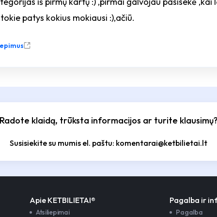
ategorijas iš pirmų kartų :) ,pirmai galvojau pasisekė ,kai
tokie patys kokius mokiausi :),ačiū.
liepimus
Radote klaidą, trūksta informacijos ar turite klausimų
Susisiekite su mumis el. paštu: komentarai@ketbilietai.lt
Apie KETBILIETAI®
Pagalba ir i
Atsiliepimai
Pagalba