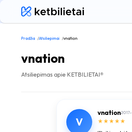
Pradžia
Atsiliepimai
vnation
vnation
Atsiliepimas apie KETBILIETAI®
vnation
2017
V
★
★
★
★
★