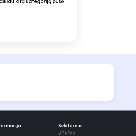
 laikiau kitą kategoriją pusė
?
nformacija
Sekite mus
TikTok