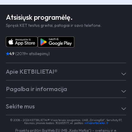
Atsisiųsk programėlę.
Spręsk KET testus greitai, patogiai ir savo telefone.
4.9
(2019+ atsiliepimų)
Apie KETBILIETAI®
Atsiliepimai
Pagalba ir informacija
Kaip mokytis
Testai
Pagalba
Test in English
Sekite mus
Dažniausiai užduodami klausimai
Kontaktai
Egzaminai Regitroje
Vairavimo mokykloms
TikTok
Medicininė pažyma
© 2008 - 2026 KETBILIETAI® Visos teisės saugomos. UAB „DrivingEd“, Servitutų 97,
Apie KETBILIETAI®
Kaunas; įmonės kodas: 302653177; el. paštas:
info@ketbilietai.lt
Facebook
Kelių eismo taisyklės
Projektą prižiūri
BigWeb.EU (MB „Kodo Mafija“)
–
svetainių ir e.
Instagram