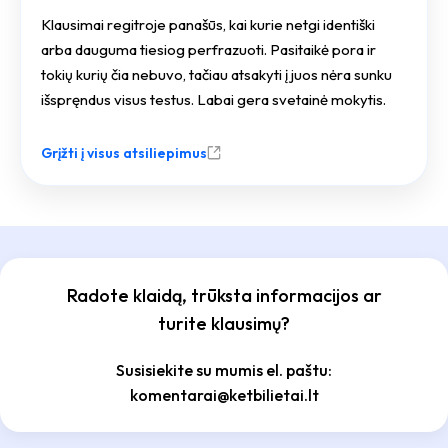
Klausimai regitroje panašūs, kai kurie netgi identiški
arba dauguma tiesiog perfrazuoti. Pasitaikė pora ir
tokių kurių čia nebuvo, tačiau atsakyti į juos nėra sunku
išspręndus visus testus. Labai gera svetainė mokytis.
Grįžti į visus atsiliepimus
Radote klaidą, trūksta informacijos ar
turite klausimų?
Susisiekite su mumis el. paštu:
komentarai@ketbilietai.lt