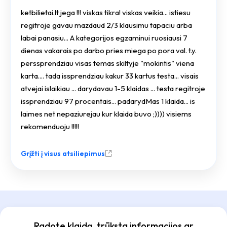
ketbilietai.lt jega !!! viskas tikra! viskas veikia... istiesu
regitroje gavau mazdaud 2/3 klausimu tapaciu arba
labai panasiu... A kategorijos egzaminui ruosiausi 7
dienas vakarais po darbo pries miega po pora val. t.y.
perssprendziau visas temas skiltyje "mokintis" viena
karta.... tada issprendziau kakur 33 kartus testa... visais
atvejai islaikiau ... darydavau 1-5 klaidas ... testa regitroje
issprendziau 97 procentais... padarydMas 1 klaida... is
laimes net nepaziurejau kur klaida buvo ;)))) visiems
rekomenduoju !!!!!
Grįžti į visus atsiliepimus
Radote klaidą, trūksta informacijos ar