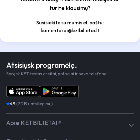
turite klausimų?
Susisiekite su mumis el. paštu:
komentarai@ketbilietai.lt
Atsisiųsk programėlę.
Spręsk KET testus greitai, patogiai ir savo telefone.
4.9
(2019+ atsiliepimų)
Apie KETBILIETAI®
Atsiliepimai