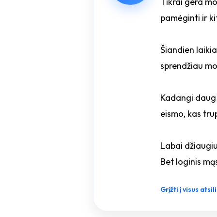
Tikrai gera mo
pamėginti ir ki
Šiandien laikia
sprendžiau mok
Kadangi daug l
eismo, kas trup
Labai džiaugiu
Bet loginis mąs
Grįžti į visus atsi