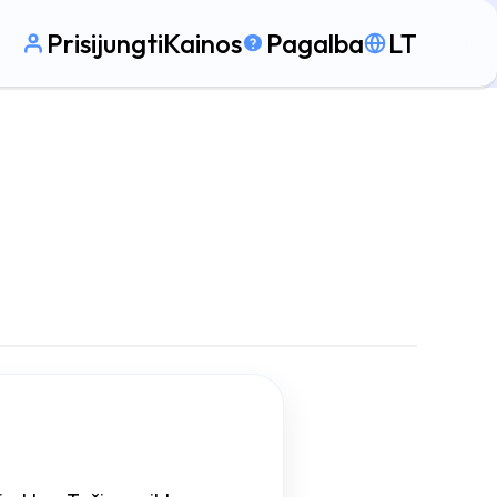
Prisijungti
Kainos
Pagalba
LT