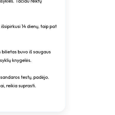
sykles. Tačiau reiktų
išsipirkusi 14 dienų, taip pat
 bilietas buvo iš saugaus
isyklių knygelės.
 sandaros testų, padėjo.
i, reikia suprasti.