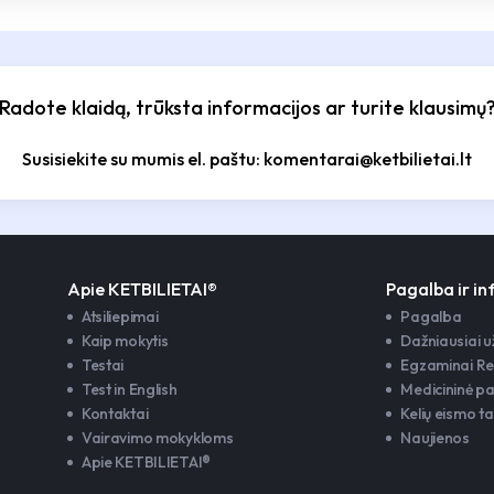
Radote klaidą, trūksta informacijos ar turite klausimų
Susisiekite su mumis el. paštu: komentarai@ketbilietai.lt
Apie KETBILIETAI®
Pagalba ir i
Atsiliepimai
Pagalba
Kaip mokytis
Dažniausiai 
Testai
Egzaminai Re
Test in English
Medicininė p
Kontaktai
Kelių eismo ta
Vairavimo mokykloms
Naujienos
Apie KETBILIETAI®