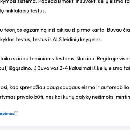
kymosi sistema. Padeda išmokti ir suvokti kelių eismo tai
tų tinklalapių testus.
u teorijos egzaminą ir išlaikiau iš pirmo karto. Buvau čia 
yklos testus, testus iš ALS leidinių knygelės.
aiko skiriau teminiams testams išlaikiau. Regitroje visas
utį išgąsdino. :) Buvo vos 3-4 kalusimai iš kelių eismo ta
osi, kad sprendžiau daug saugaus eismo ir automobilio
tymas privalo būti, nes kai kurių dalykų neišmoksi mintina
liepimus