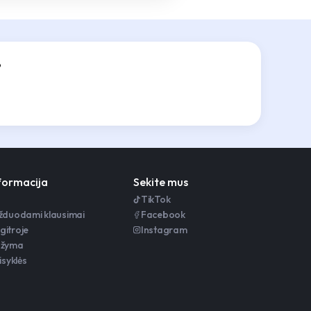
?
nformacija
Sekite mus
TikTok
užduodami klausimai
Facebook
gitroje
Instagram
ažyma
isyklės