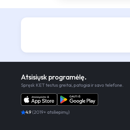
Atsisiųsk programėlę.
Spręsk KET testus greitai, patogiai ir savo telefone.
4.9
(2019+ atsiliepimų)