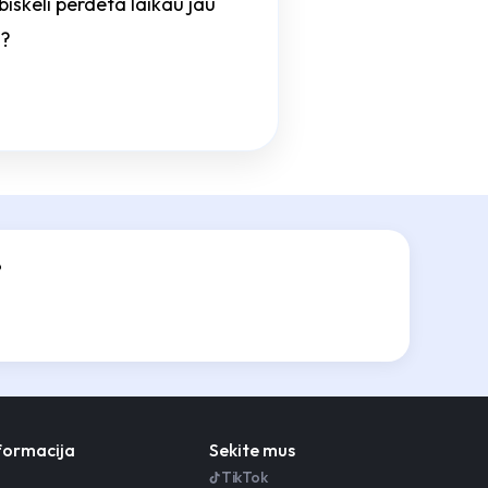
s biskeli perdeta laikau jau
a?
?
nformacija
Sekite mus
TikTok