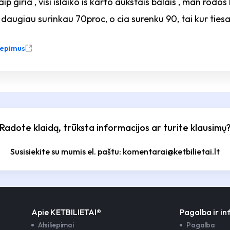
taip giria , visi islaiko is karto aukstais balais , man rodo
e daugiau surinkau 70proc, o cia surenku 90, tai kur ties
liepimus
Radote klaidą, trūksta informacijos ar turite klausimų
Susisiekite su mumis el. paštu: komentarai@ketbilietai.lt
Apie KETBILIETAI®
Pagalba ir i
Atsiliepimai
Pagalba