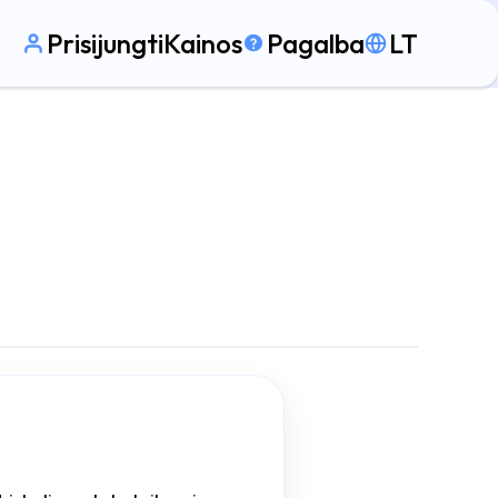
Prisijungti
Kainos
Pagalba
LT