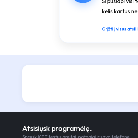
Si puslapi visi 
kelis kartus n
Grįžti į visus atsi
Atsisiųsk programėlę.
Spręsk KET testus greitai, patogiai ir savo telefone.