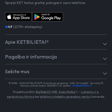
Spręsk KET testus greitai, patogiai ir savo telefone.
4.9
(2019+ atsiliepimų)
Apie KETBILIETAI®
Atsiliepimai
Pagalba ir informacija
Kaip mokytis
Testai
Pagalba
Test in English
Sekite mus
Dažniausiai užduodami klausimai
Kontaktai
Egzaminai Regitroje
Vairavimo mokykloms
TikTok
Medicininė pažyma
© 2008 - 2026 KETBILIETAI® Visos teisės saugomos. UAB „DrivingEd“, Servitutų 97,
Apie KETBILIETAI®
Kaunas; įmonės kodas: 302653177; el. paštas:
info@ketbilietai.lt
Facebook
Kelių eismo taisyklės
Projektą prižiūri
BigWeb.EU (MB „Kodo Mafija“)
–
svetainių ir e.
Instagram
Naujienos
parduotuvių kūrimo
bei
dirbtinio intelekto sprendimų verslui
komanda.