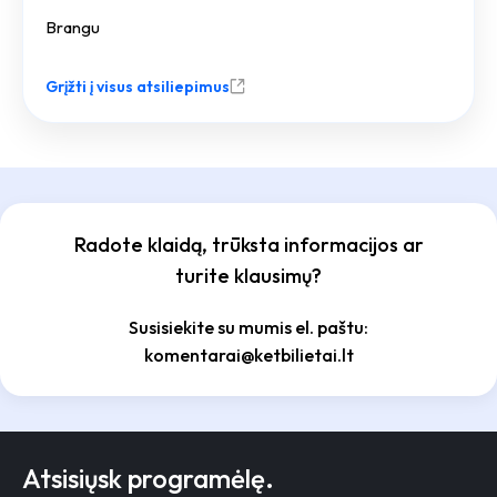
Brangu
Grįžti į visus atsiliepimus
Radote klaidą, trūksta informacijos ar
turite klausimų?
Susisiekite su mumis el. paštu:
komentarai@ketbilietai.lt
Atsisiųsk programėlę.