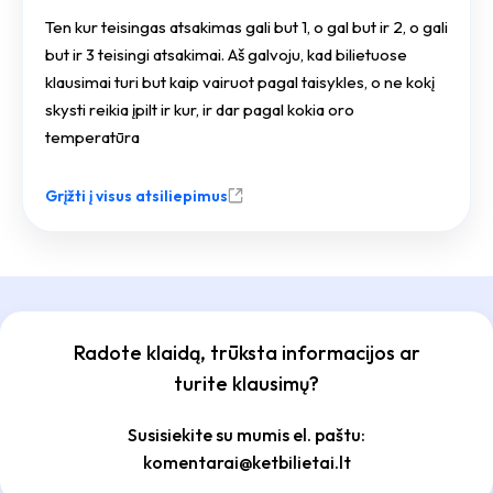
Ten kur teisingas atsakimas gali but 1, o gal but ir 2, o gali
but ir 3 teisingi atsakimai. Aš galvoju, kad bilietuose
klausimai turi but kaip vairuot pagal taisykles, o ne kokį
skysti reikia įpilt ir kur, ir dar pagal kokia oro
temperatūra
Grįžti į visus atsiliepimus
Radote klaidą, trūksta informacijos ar
turite klausimų?
Susisiekite su mumis el. paštu:
komentarai@ketbilietai.lt