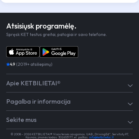
Atsisiųsk programėlę.
Spręsk KET testus greitai, patogiai ir savo telefone.
4.9
(2019+ atsiliepimų)
Apie KETBILIETAI®
Atsiliepimai
Pagalba ir informacija
Kaip mokytis
Testai
Pagalba
Test in English
Sekite mus
Dažniausiai užduodami klausimai
Kontaktai
Egzaminai Regitroje
Vairavimo mokykloms
TikTok
Medicininė pažyma
© 2008 - 2026 KETBILIETAI® Visos teisės saugomos. UAB „DrivingEd“, Servitutų 97,
Apie KETBILIETAI®
Kaunas; įmonės kodas: 302653177; el. paštas:
info@ketbilietai.lt