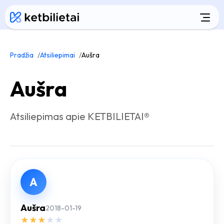
Pradžia
Atsiliepimai
Aušra
Aušra
Atsiliepimas apie KETBILIETAI®
A
Aušra
2018-01-19
★
★
★
★
★