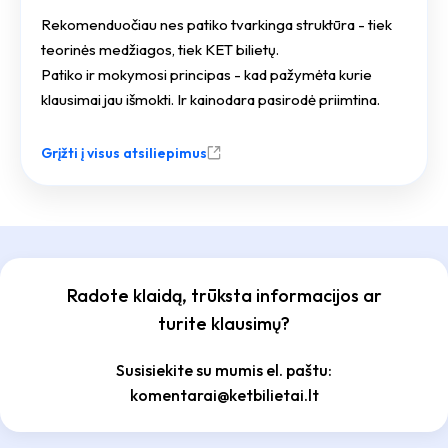
Rekomenduočiau nes patiko tvarkinga struktūra - tiek
teorinės medžiagos, tiek KET bilietų.
Patiko ir mokymosi principas - kad pažymėta kurie
klausimai jau išmokti. Ir kainodara pasirodė priimtina.
Grįžti į visus atsiliepimus
Radote klaidą, trūksta informacijos ar
turite klausimų?
Susisiekite su mumis el. paštu:
komentarai@ketbilietai.lt