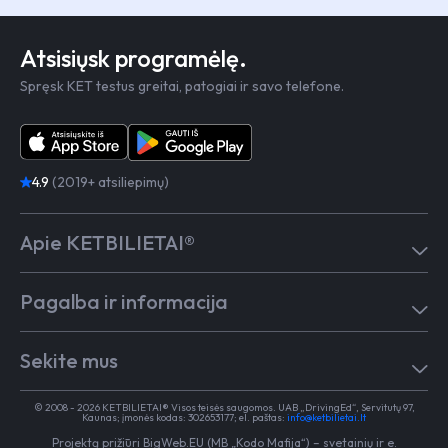
Atsisiųsk programėlę.
Spręsk KET testus greitai, patogiai ir savo telefone.
4.9
(2019+ atsiliepimų)
Apie KETBILIETAI®
Atsiliepimai
Pagalba ir informacija
Kaip mokytis
Testai
Pagalba
Test in English
Sekite mus
Dažniausiai užduodami klausimai
Kontaktai
Egzaminai Regitroje
Vairavimo mokykloms
TikTok
Medicininė pažyma
© 2008 - 2026 KETBILIETAI® Visos teisės saugomos. UAB „DrivingEd“, Servitutų 97,
Apie KETBILIETAI®
Kaunas; įmonės kodas: 302653177; el. paštas:
info@ketbilietai.lt
Facebook
Kelių eismo taisyklės
Projektą prižiūri
BigWeb.EU (MB „Kodo Mafija“)
–
svetainių ir e.
Instagram