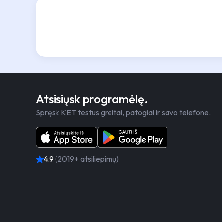
Atsisiųsk programėlę.
Spręsk KET testus greitai, patogiai ir savo telefone.
4.9
(2019+ atsiliepimų)