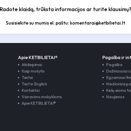
Radote klaidą, trūksta informacijos ar turite klausimų
Susisiekite su mumis el. paštu: komentarai@ketbilietai.lt
Apie KETBILIETAI®
Pagalba ir i
Atsiliepimai
Pagalba
Kaip mokytis
Dažniausiai 
Testai
Egzaminai Re
Test in English
Medicininė p
Kontaktai
Kelių eismo ta
Vairavimo mokykloms
Naujienos
Apie KETBILIETAI®