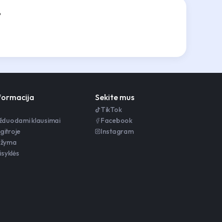
?
nformacija
Sekite mus
TikTok
užduodami klausimai
Facebook
gitroje
Instagram
ažyma
isyklės