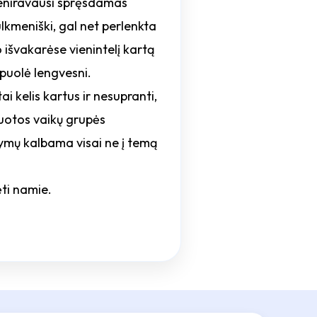
treniravausi spręsdamas
ulkmeniški, gal net perlenkta
 išvakarėse vienintelį kartą
puolė lengvesni.
i kelis kartus ir nesupranti,
zuotos vaikų grupės
ymų kalbama visai ne į temą
dėti namie.