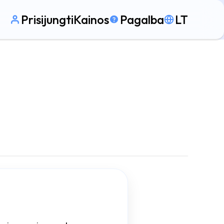
Prisijungti
Kainos
Pagalba
LT