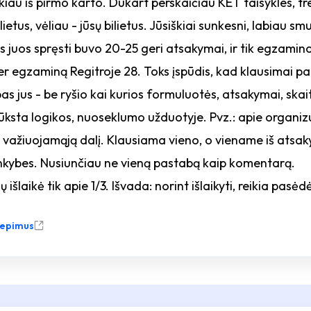
kiau iš pirmo karto. Dukart perskaičiau KET taisykles, 
tus, vėliau - jūsų bilietus. Jūsiškiai sunkesni, labiau sm
s juos spręsti buvo 20-25 geri atsakymai, ir tik egzamino
er egzaminą Regitroje 28. Toks įspūdis, kad klausimai pa
s jus - be ryšio kai kurios formuluotės, atsakymai, skaita
ūksta logikos, nuoseklumo užduotyje. Pvz.: apie organi
važiuojamąją dalį. Klausiama vieno, o viename iš atsak
inkybes. Nusiunčiau ne vieną pastabą kaip komentarą.
ių išlaikė tik apie 1/3. Išvada: norint išlaikyti, reikia pasė
liepimus