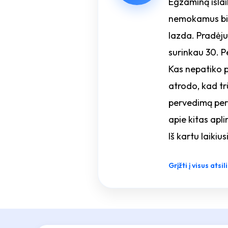
Egzaminą išlai
nemokamus bilie
lazda. Pradėju
surinkau 30. P
Kas nepatiko pa
atrodo, kad tr
pervedimą per 
apie kitas apl
Iš kartu laikius
Grįžti į visus atsi