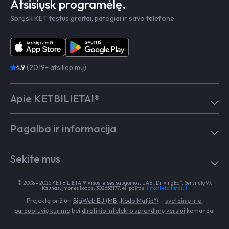
Atsisiųsk programėlę.
Spręsk KET testus greitai, patogiai ir savo telefone.
4.9
(2019+ atsiliepimų)
Apie KETBILIETAI®
Atsiliepimai
Pagalba ir informacija
Kaip mokytis
Testai
Pagalba
Test in English
Sekite mus
Dažniausiai užduodami klausimai
Kontaktai
Egzaminai Regitroje
Vairavimo mokykloms
TikTok
Medicininė pažyma
© 2008 - 2026 KETBILIETAI® Visos teisės saugomos. UAB „DrivingEd“, Servitutų 97,
Apie KETBILIETAI®
Kaunas; įmonės kodas: 302653177; el. paštas:
info@ketbilietai.lt
Facebook
Kelių eismo taisyklės
Projektą prižiūri
BigWeb.EU (MB „Kodo Mafija“)
–
svetainių ir e.
Instagram
Naujienos
parduotuvių kūrimo
bei
dirbtinio intelekto sprendimų verslui
komanda.