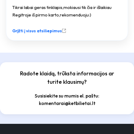
Tikrai labai geras tinklapis,mokiausi tik čia ir išlaikiau
Regitroje iš pirmo karto,rekomenduoju:)
Grįžti į visus atsiliepimus
Radote klaidą, trūksta informacijos ar
turite klausimų?
Susisiekite su mumis el. paštu:
komentarai@ketbilietai.lt