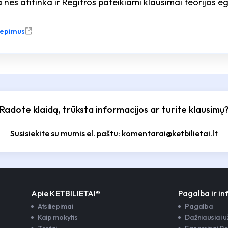
 nes atitinka ir Regitros pateikiami klausimai teorijos 
liepimus
Radote klaidą, trūksta informacijos ar turite klausimų
Susisiekite su mumis el. paštu: komentarai@ketbilietai.lt
Apie KETBILIETAI®
Pagalba ir i
Atsiliepimai
Pagalba
Kaip mokytis
Dažniausiai 