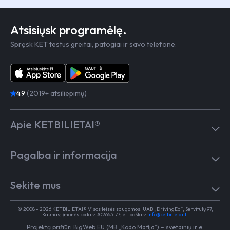
Atsisiųsk programėlę.
Spręsk KET testus greitai, patogiai ir savo telefone.
4.9
(2019+ atsiliepimų)
Apie KETBILIETAI®
Atsiliepimai
Pagalba ir informacija
Kaip mokytis
Testai
Pagalba
Test in English
Sekite mus
Dažniausiai užduodami klausimai
Kontaktai
Egzaminai Regitroje
Vairavimo mokykloms
TikTok
Medicininė pažyma
© 2008 - 2026 KETBILIETAI® Visos teisės saugomos. UAB „DrivingEd“, Servitutų 97,
Apie KETBILIETAI®
Kaunas; įmonės kodas: 302653177; el. paštas:
info@ketbilietai.lt
Facebook
Kelių eismo taisyklės
Projektą prižiūri
BigWeb.EU (MB „Kodo Mafija“)
–
svetainių ir e.
Instagram