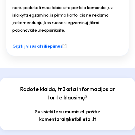
noriu padekoti nuostabiai sito portalo komandai ,uz
islaikyta egzamina ,is pirmo karto ,cia ne reklama
,rekomenduoju ,kas ruosesi egzaminuj ,tikrai
pabandykite ,neapsiriksite.
Grįžti į visus atsiliepimus
Radote klaidą, trūksta informacijos ar
turite klausimų?
Susisiekite su mumis el. paštu:
komentarai@ketbilietai.lt