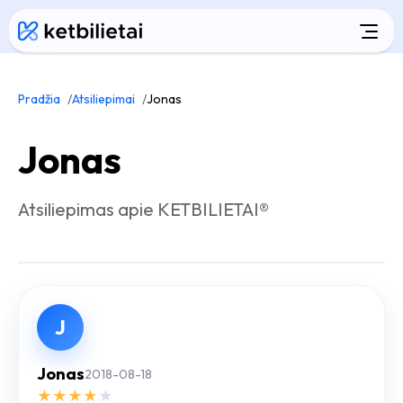
Pradžia
Atsiliepimai
Jonas
Jonas
Atsiliepimas apie KETBILIETAI®
J
Jonas
2018-08-18
★
★
★
★
★