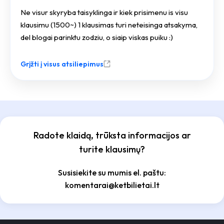
Ne visur skyryba taisyklinga ir kiek prisimenu is visu
klausimu (1500~) 1 klausimas turi neteisinga atsakyma,
del blogai parinktu zodziu, o siaip viskas puiku :)
Grįžti į visus atsiliepimus
Radote klaidą, trūksta informacijos ar
turite klausimų?
Susisiekite su mumis el. paštu:
komentarai@ketbilietai.lt