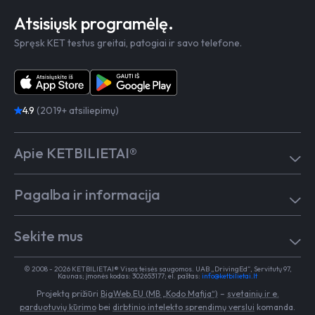
Atsisiųsk programėlę.
Spręsk KET testus greitai, patogiai ir savo telefone.
4.9
(2019+ atsiliepimų)
Apie KETBILIETAI®
Atsiliepimai
Pagalba ir informacija
Kaip mokytis
Testai
Pagalba
Test in English
Sekite mus
Dažniausiai užduodami klausimai
Kontaktai
Egzaminai Regitroje
Vairavimo mokykloms
TikTok
Medicininė pažyma
© 2008 - 2026 KETBILIETAI® Visos teisės saugomos. UAB „DrivingEd“, Servitutų 97,
Apie KETBILIETAI®
Kaunas; įmonės kodas: 302653177; el. paštas:
info@ketbilietai.lt
Facebook
Kelių eismo taisyklės
Projektą prižiūri
BigWeb.EU (MB „Kodo Mafija“)
–
svetainių ir e.
Instagram
Naujienos
parduotuvių kūrimo
bei
dirbtinio intelekto sprendimų verslui
komanda.