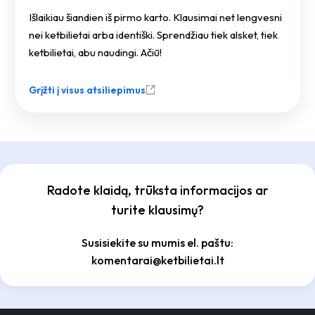
Išlaikiau šiandien iš pirmo karto. Klausimai net lengvesni
nei ketbilietai arba identiški. Sprendžiau tiek alsket, tiek
ketbilietai, abu naudingi. Ačiū!
Grįžti į visus atsiliepimus
Radote klaidą, trūksta informacijos ar
turite klausimų?
Susisiekite su mumis el. paštu:
komentarai@ketbilietai.lt