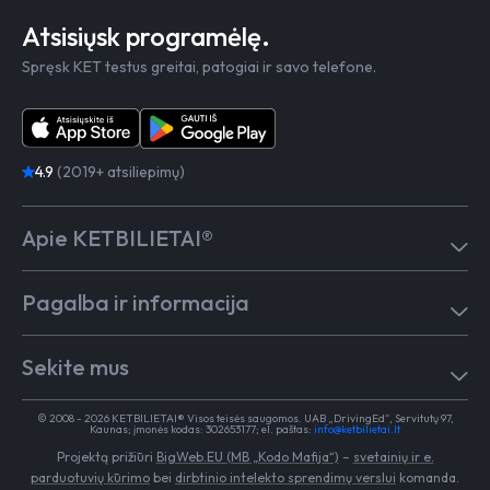
Atsisiųsk programėlę.
Spręsk KET testus greitai, patogiai ir savo telefone.
4.9
(2019+ atsiliepimų)
Apie KETBILIETAI®
Atsiliepimai
Pagalba ir informacija
Kaip mokytis
Testai
Pagalba
Test in English
Sekite mus
Dažniausiai užduodami klausimai
Kontaktai
Egzaminai Regitroje
Vairavimo mokykloms
TikTok
Medicininė pažyma
© 2008 - 2026 KETBILIETAI® Visos teisės saugomos. UAB „DrivingEd“, Servitutų 97,
Apie KETBILIETAI®
Kaunas; įmonės kodas: 302653177; el. paštas:
info@ketbilietai.lt
Facebook
Kelių eismo taisyklės
Projektą prižiūri
BigWeb.EU (MB „Kodo Mafija“)
–
svetainių ir e.
Instagram
Naujienos
parduotuvių kūrimo
bei
dirbtinio intelekto sprendimų verslui
komanda.