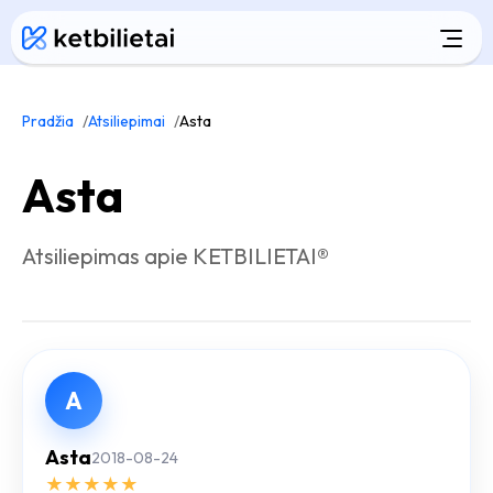
Pradžia
Atsiliepimai
Asta
Asta
Atsiliepimas apie KETBILIETAI®
A
Asta
2018-08-24
★
★
★
★
★