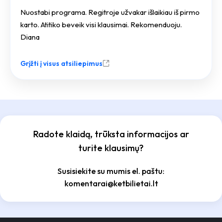
Nuostabi programa. Regitroje užvakar išlaikiau iš pirmo
karto. Atitiko beveik visi klausimai. Rekomenduoju.
Diana
Grįžti į visus atsiliepimus
Radote klaidą, trūksta informacijos ar
turite klausimų?
Susisiekite su mumis el. paštu:
komentarai@ketbilietai.lt