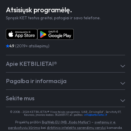
Atsisiųsk programėlę.
Spręsk KET testus greitai, patogiai ir savo telefone.
4.9
(2019+ atsiliepimų)
Apie KETBILIETAI®
Atsiliepimai
Pagalba ir informacija
Kaip mokytis
Testai
Pagalba
Test in English
Sekite mus
Dažniausiai užduodami klausimai
Kontaktai
Egzaminai Regitroje
Vairavimo mokykloms
TikTok
Medicininė pažyma
© 2008 - 2026 KETBILIETAI® Visos teisės saugomos. UAB „DrivingEd“, Servitutų 97,
Apie KETBILIETAI®
Kaunas; įmonės kodas: 302653177; el. paštas:
info@ketbilietai.lt
Facebook
Kelių eismo taisyklės
Projektą prižiūri
BigWeb.EU (MB „Kodo Mafija“)
–
svetainių ir e.
Instagram
Naujienos
parduotuvių kūrimo
bei
dirbtinio intelekto sprendimų verslui
komanda.