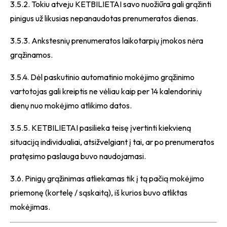
3.5.2. Tokiu atveju KETBILIETAI savo nuožiūra gali grąžinti
pinigus už likusias nepanaudotas prenumeratos dienas.
3.5.3. Ankstesnių prenumeratos laikotarpių įmokos nėra
grąžinamos.
3.5.4. Dėl paskutinio automatinio mokėjimo grąžinimo
vartotojas gali kreiptis ne vėliau kaip per 14 kalendorinių
dienų nuo mokėjimo atlikimo datos.
3.5.5. KETBILIETAI pasilieka teisę įvertinti kiekvieną
situaciją individualiai, atsižvelgiant į tai, ar po prenumeratos
pratęsimo paslauga buvo naudojamasi.
3.6. Pinigų grąžinimas atliekamas tik į tą pačią mokėjimo
priemonę (kortelę / sąskaitą), iš kurios buvo atliktas
mokėjimas.