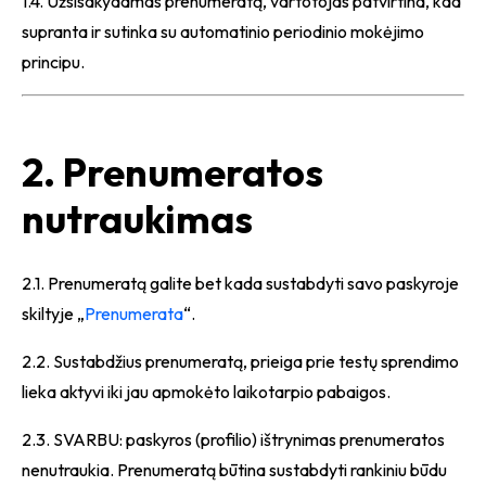
1.4. Užsisakydamas prenumeratą, vartotojas patvirtina, kad
supranta ir sutinka su automatinio periodinio mokėjimo
principu.
2. Prenumeratos
nutraukimas
2.1. Prenumeratą galite bet kada sustabdyti savo paskyroje
skiltyje „
Prenumerata
“.
2.2. Sustabdžius prenumeratą, prieiga prie testų sprendimo
lieka aktyvi iki jau apmokėto laikotarpio pabaigos.
2.3. SVARBU: paskyros (profilio) ištrynimas prenumeratos
nenutraukia. Prenumeratą būtina sustabdyti rankiniu būdu