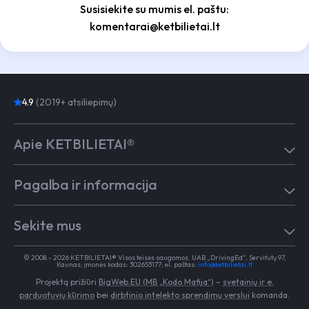
Susisiekite su mumis el. paštu:
komentarai@ketbilietai.lt
4.9
(2019+ atsiliepimų)
Apie KETBILIETAI®
Atsiliepimai
Pagalba ir informacija
Kaip mokytis
Testai
Pagalba
Test in English
Sekite mus
Dažniausiai užduodami klausimai
Kontaktai
Egzaminai Regitroje
Vairavimo mokykloms
TikTok
Medicininė pažyma
© 2008 - 2026 KETBILIETAI® Visos teisės saugomos. UAB „DrivingEd“, Servitutų 97,
Apie KETBILIETAI®
Kaunas; įmonės kodas: 302653177; el. paštas:
info@ketbilietai.lt
Facebook
Kelių eismo taisyklės
Projektą prižiūri
BigWeb.EU (MB „Kodo Mafija“)
–
svetainių ir e.
Instagram
Naujienos
parduotuvių kūrimo
bei
dirbtinio intelekto sprendimų verslui
komanda.