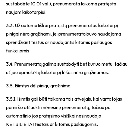
sustabdėte 10:01 val.), prenumerata laikoma pratęsta
naujam laikotarpiui.
3.3. Už automatiškai pratęstą prenumeratos laikotarpį
pinigai nėra grąžinami, jei prenumerata buvo naudojama
sprendžiant testus ar naudojantis kitomis paslaugos
funkcijomis.
3.4. Prenumeratą galima sustabdyti bet kuriuo metu, tačiau
už jau apmokėtą laikotarpį lėšos nėra grąžinamos.
3.5. Išimtys dėl pinigų grąžinimo
3.5.1. Išimtis gali būti taikoma tais atvejais, kai vartotojas
pamiršo atšaukti mėnesinę prenumeratą, tačiau po
automatinio jos pratęsimo visiškai nesinaudojo
KETBILIETAI testais ar kitomis paslaugomis.