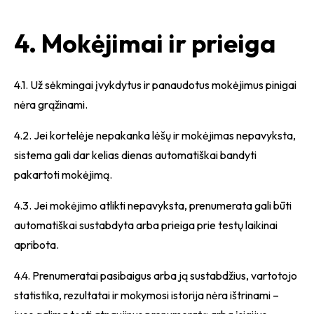
4. Mokėjimai ir prieiga
4.1. Už sėkmingai įvykdytus ir panaudotus mokėjimus pinigai
nėra grąžinami.
4.2. Jei kortelėje nepakanka lėšų ir mokėjimas nepavyksta,
sistema gali dar kelias dienas automatiškai bandyti
pakartoti mokėjimą.
4.3. Jei mokėjimo atlikti nepavyksta, prenumerata gali būti
automatiškai sustabdyta arba prieiga prie testų laikinai
apribota.
4.4. Prenumeratai pasibaigus arba ją sustabdžius, vartotojo
statistika, rezultatai ir mokymosi istorija nėra ištrinami –