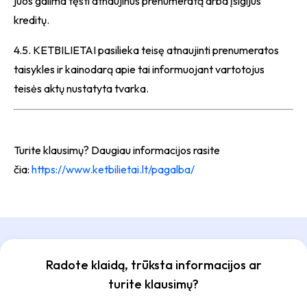
juos galima tęsti atnaujinus prenumeratą arba įsigijus
kreditų.
4.5. KETBILIETAI pasilieka teisę atnaujinti prenumeratos
taisykles ir kainodarą apie tai informuojant vartotojus
teisės aktų nustatyta tvarka.
Turite klausimų? Daugiau informacijos rasite
čia:
https://www.ketbilietai.lt/pagalba/
Radote klaidą, trūksta informacijos ar
turite klausimų?