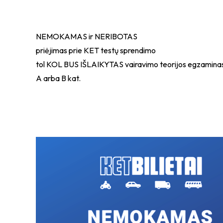
NEMOKAMAS ir NERIBOTAS
priėjimas prie KET testų sprendimo
tol KOL BUS IŠLAIKYTAS vairavimo teorijos egzamina
A arba B kat.