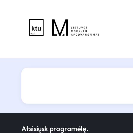
Atsisiųsk programėlę.