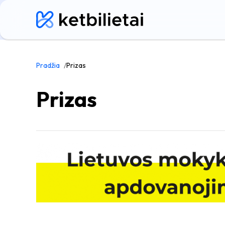
Pradžia
Prizas
Prizas