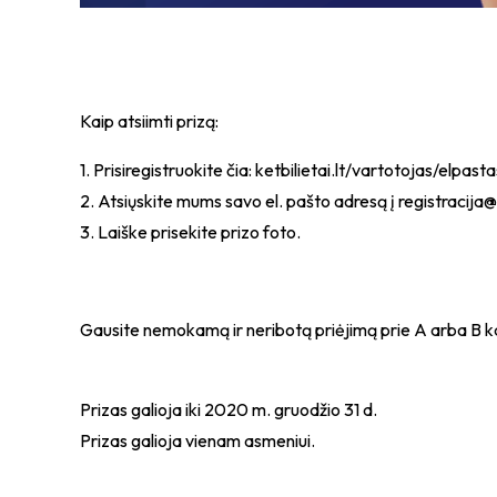
Kaip atsiimti prizą:
1. Prisiregistruokite čia: ketbilietai.lt/vartotojas/elpasta
2. Atsiųskite mums savo el. pašto adresą į registracija@k
3. Laiške prisekite prizo foto.
Gausite nemokamą ir neribotą priėjimą prie A arba B kat.
Prizas galioja iki 2020 m. gruodžio 31 d.
Prizas galioja vienam asmeniui.