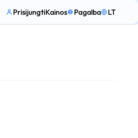
Prisijungti
Kainos
Pagalba
LT