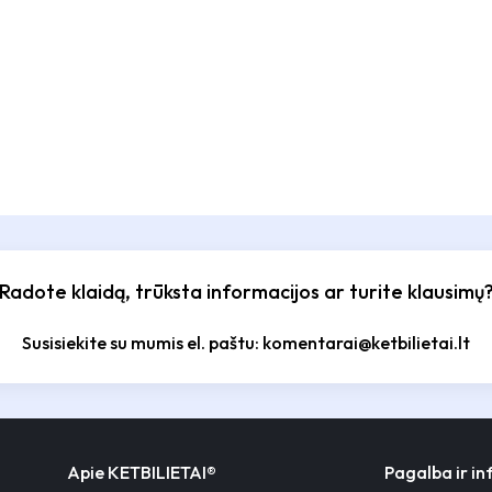
Radote klaidą, trūksta informacijos ar turite klausimų
Susisiekite su mumis el. paštu: komentarai@ketbilietai.lt
Apie KETBILIETAI®
Pagalba ir i