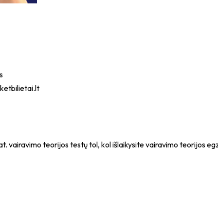
s
etbilietai.lt
 vairavimo teorijos testų tol, kol išlaikysite vairavimo teorijos eg