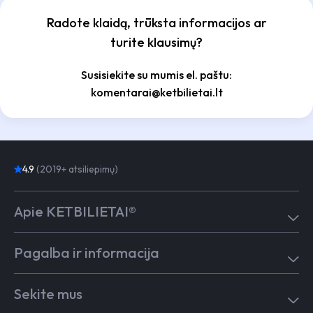
Radote klaidą, trūksta informacijos ar
turite klausimų?
Susisiekite su mumis el. paštu:
komentarai@ketbilietai.lt
4.9
(2019+ atsiliepimų)
Apie KETBILIETAI®
Atsiliepimai
Pagalba ir informacija
Kaip mokytis
Testai
Pagalba
Test in English
Sekite mus
Dažniausiai užduodami klausimai
Kontaktai
Egzaminai Regitroje