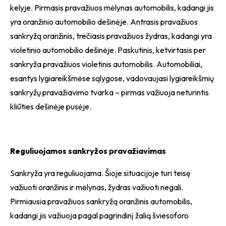
kelyje. Pirmasis pravažiuos mėlynas automobilis, kadangi jis
yra oranžinio automobilio dešinėje. Antrasis pravažiuos
sankryžą oranžinis, trečiasis pravažiuos žydras, kadangi yra
violetinio automobilio dešinėje. Paskutinis, ketvirtasis per
sankryža pravažiuos violetinis automobilis. Automobiliai,
esantys lygiareikšmėse sąlygose, vadovaujasi lygiareikšmių
sankryžų pravažiavimo tvarka – pirmas važiuoja neturintis
kliūties dešinėje pusėje.
Reguliuojamos sankryžos pravažiavimas
Sankryža yra reguliuojama. Šioje situacijoje turi teisę
važiuoti oranžinis ir mėlynas, žydras važiuoti negali.
Pirmiausia pravažiuos sankryžą oranžinis automobilis,
kadangi jis važiuoja pagal pagrindinį žalią šviesoforo