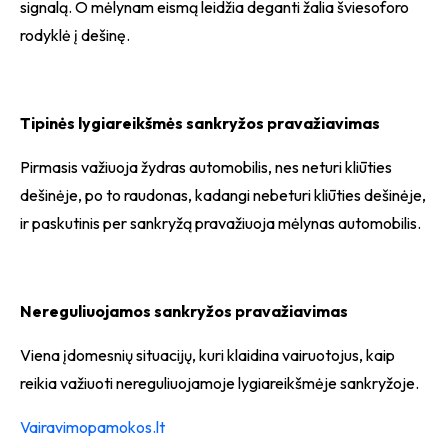
signalą. O mėlynam eismą leidžia deganti žalia šviesoforo
rodyklė į dešinę.
Tipinės lygiareikšmės sankryžos pravažiavimas
Pirmasis važiuoja žydras automobilis, nes neturi kliūties
dešinėje, po to raudonas, kadangi nebeturi kliūties dešinėje,
ir paskutinis per sankryžą pravažiuoja mėlynas automobilis.
Nereguliuojamos sankryžos pravažiavimas
Viena įdomesnių situacijų, kuri klaidina vairuotojus, kaip
reikia važiuoti nereguliuojamoje lygiareikšmėje sankryžoje.
Vairavimopamokos.lt