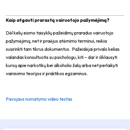
Kaip atgauti prarastą vairuotojo pažymėjimą?
Dėl kelių eismo taisyklių pažeidimų praradus vairuotojo
pažymėjimą, net ir praėjus atėmimo terminui, reikia
susirinkti tam tikrus dokumentus. Pažeidėjai privalo kelias
valandas konsultuotis su psichologu, kiti – dar ir išklausyti
kursą apie narkotikų bei alkoholio žalą arba net perlaikyti
vairavimo teorijos ir praktikos egzaminus.
Pavojaus numatymo video testas