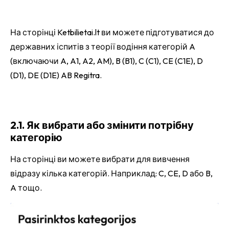
На сторінці Ketbilietai.lt ви можете підготуватися до
державних іспитів з теорії водіння категорій A
(включаючи A, A1, A2, AM), B (B1), C (C1), CE (C1E), D
(D1), DE (D1E) AB Regitra.
2.1. Як вибрати або змінити потрібну
категорію
На сторінці ви можете вибрати для вивчення
відразу кілька категорій. Наприклад: C, CE, D або B,
A тощо.