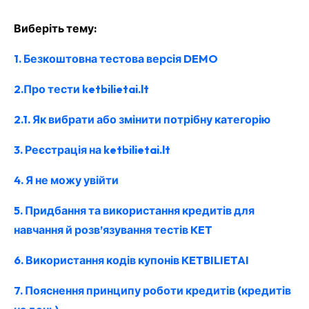
Виберіть тему:
1. Безкоштовна тестова версія DEMO
2.
Про тести ketbilietai.lt
2.1. Як вибрати або змінити потрібну категорію
3. Реєстрація на ketbilietai.lt
4. Я не можу увійти
5. Придбання та використання кредитів для
навчання й розв’язування тестів KET
6.
Використання кодів купонів KETBILIETAI
7. Пояснення принципу роботи кредитів (кредитів