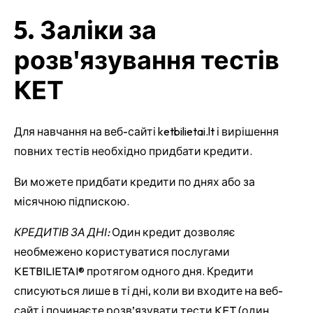
5. Заліки за
розв'язування тестів
КЕТ
Для навчання на веб-сайті ketbilietai.lt і вирішення
повних тестів необхідно придбати кредити.
Ви можете придбати кредити по днях або за
місячною підпискою.
КРЕДИТІВ ЗА ДНІ:
Один кредит дозволяє
необмежено користуватися послугами
KETBILIETAI® протягом одного дня. Кредити
списуються лише в ті дні, коли ви входите на веб-
сайт і починаєте розв’язувати тести KET (один