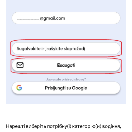
Нарешті виберіть потрібну(і) категорію(и) водіння,