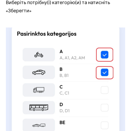
Виберіть потрібну(і) категорію(и) та натисніть
«Зберегти»