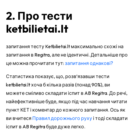
2. Про тести
ketbilietai.lt
запитання тесту Ketbilietai.lt максимально схожі на
запитання в Regitra, але не ідентичні. Детальніше про
це можна прочитати тут:
запитання однакові?
Статистика показує, що, розв’язавши тести
ketbilietai.lt хоча б кілька разів (понад 90%), ви
можете сміливо складати іспит в AB Regitra. До речі,
найефективніше буде, якщо під час навчання читати
пункт КЕТ і коментар до кожного запитання. Ось як
ви вчитеся
Правил дорожнього руху
і тоді складати
іспит в AB Regitra буде дуже легко.