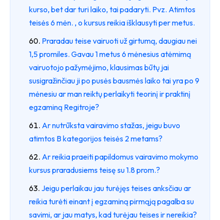
kurso, bet dar turi laiko, tai padaryti. Pvz. Atimtos
teisės 6 mėn. , o kursus reikia išklausyti per metus.
Praradau teise vairuoti už girtumą, daugiau nei
1,5 promiles. Gavau 1 metus 6 mėnesius atėmimą
vairuotojo pažymėjimo, klausimas būtų jai
susigražinčiau ji po pusės bausmės laiko tai yra po 9
mėnesiu ar man reiktų perlaikyti teorinį ir praktinį
egzaminą Regitroje?
Ar nutrūksta vairavimo stažas, jeigu buvo
atimtos B kategorijos teisės 2 metams?
Ar reikia praeiti papildomus vairavimo mokymo
kursus praradusiems teisę su 1.8 prom.?
Jeigu perlaikau jau turėjęs teises anksčiau ar
reikia turėti einant į egzaminą pirmąją pagalba su
savimi, ar jau matys, kad turėjau teises ir nereikia?