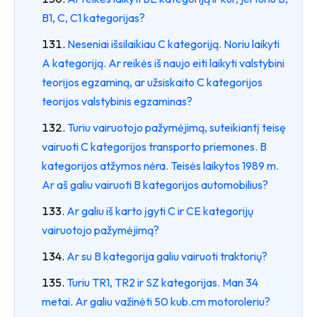
B1, C, C1 kategorijas?
Neseniai išsilaikiau C kategoriją. Noriu laikyti
A kategoriją. Ar reikės iš naujo eiti laikyti valstybini
teorijos egzaminą, ar užsiskaito C kategorijos
teorijos valstybinis egzaminas?
Turiu vairuotojo pažymėjimą, suteikiantį teisę
vairuoti C kategorijos transporto priemones. B
kategorijos atžymos nėra. Teisės laikytos 1989 m.
Ar aš galiu vairuoti B kategorijos automobilius?
Ar galiu iš karto įgyti C ir CE kategorijų
vairuotojo pažymėjimą?
Ar su B kategorija galiu vairuoti traktorių?
Turiu TR1, TR2 ir SZ kategorijas. Man 34
metai. Ar galiu važinėti 50 kub.cm motoroleriu?