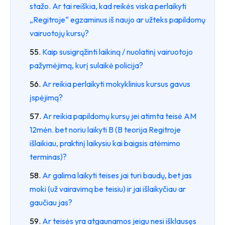
stažo. Ar tai reiškia, kad reikės viska perlaikyti
„Regitroje“ egzaminus iš naujo ar užteks papildomų
vairuotojų kursų?
Kaip susigrąžinti laikiną / nuolatinį vairuotojo
pažymėjimą, kurį sulaikė policija?
Ar reikia perlaikyti mokyklinius kursus gavus
įspėjimą?
Ar reikia papildomų kursų jei atimta teisė AM
12mėn. bet noriu laikyti B (B teorija Regitroje
išlaikiau, praktinį laikysiu kai baigsis atėmimo
terminas)?
Ar galima laikyti teises jai turi baudų, bet jas
moki (už vairavimą be teisiu) ir jai išlaikyčiau ar
gaučiau jas?
Ar teisės yra atgaunamos jeigu nesi išklausęs