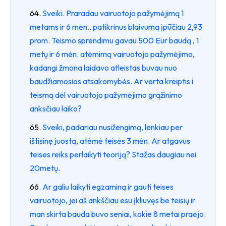
Sveiki. Praradau vairuotojo pažymėjimą 1
metams ir 6 mėn., patikrinus blaivumą įpūčiau 2,93
prom. Teismo sprendimu gavau 500 Eur baudą , 1
metų ir 6 mėn. atėmimą vairuotojo pažymėjimo,
kadangi žmona laidavo atleistas buvau nuo
baudžiamosios atsakomybės. Ar verta kreiptis i
teismą dėl vairuotojo pažymėjimo grąžinimo
anksčiau laiko?
Sveiki, padariau nusižengimą, lenkiau per
ištisinę juostą, atėmė teisės 3 mėn. Ar atgavus
teises reiks perlaikyti teoriją? Stažas daugiau nei
20metų.
Ar galiu laikyti egzaminą ir gauti teises
vairuotojo, jei aš ankščiau esu įkliuvęs be teisių ir
man skirta bauda buvo seniai, kokie 8 metai praėjo.