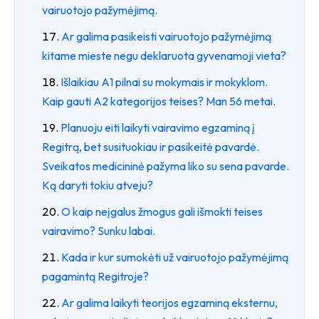
vairuotojo pažymėjimą.
Ar galima pasikeisti vairuotojo pažymėjimą
kitame mieste negu deklaruota gyvenamoji vieta?
Išlaikiau A1 pilnai su mokymais ir mokyklom.
Kaip gauti A2 kategorijos teises? Man 56 metai.
Planuoju eiti laikyti vairavimo egzaminą į
Regitrą, bet susituokiau ir pasikeitė pavardė.
Sveikatos medicininė pažyma liko su sena pavarde.
Ką daryti tokiu atveju?
O kaip neįgalus žmogus gali išmokti teises
vairavimo? Sunku labai.
Kada ir kur sumokėti už vairuotojo pažymėjimą
pagamintą Regitroje?
Ar galima laikyti teorijos egzaminą eksternu,