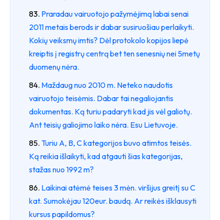
Praradau vairuotojo pažymėjimą labai senai
2011 metais berods ir dabar susiruošiau perlaikyti.
Kokių veiksmų imtis? Dėl protokolo kopijos liepė
kreiptis į registrų centrą bet ten senesnių nei 5metų
duomenų nėra.
Maždaug nuo 2010 m. Neteko naudotis
vairuotojo teisėmis. Dabar tai negaliojantis
dokumentas. Ką turiu padaryti kad jis vėl galiotų.
Ant teisių galiojimo laiko nėra. Esu Lietuvoje.
Turiu A, B, C kategorijos buvo atimtos teisės.
Ką reikia išlaikyti, kad atgauti šias kategorijas,
stažas nuo 1992 m?
Laikinai atėmė teises 3 mėn. viršijus greitį su C
kat. Sumokėjau 120eur. baudą. Ar reikės išklausyti
kursus papildomus?