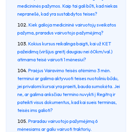
medicininės pažymos. Kaip tai gali būti, kad niekas
nepranešė, kad yra sustabdytos teises?
Kiek galioja medicininė vairuotojų sveikatos
pažyma, praradus vairuotojo pažymėjimą?
Kokius kursus reikalinga baigti, kai už KET
pažeidimą (viršijus greitį daugiau nei 60km/val.)
atimama teisė vairuoti 1 mėnesiui?
Praėjus Vairavimo teisės atėmimo 3 mėn.
terminui ar galima aktyvuoti teises nuotoliniu būdu,
jei privalomi kursai yra praeiti, bauda sumokėta. Jei
ne, ar galima anksčiau termino nuvykti į Regitrą ir
pateikti visus dokumentus, kad kai sueis terminas,
teisės ims galioti?
Praradau vairuotojo pažymėjimą 6
mėnesiams ar galiu vairuoti traktorių.