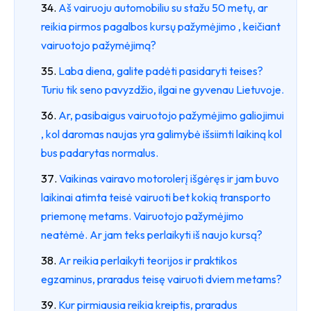
Aš vairuoju automobiliu su stažu 50 metų, ar
reikia pirmos pagalbos kursų pažymėjimo , keičiant
vairuotojo pažymėjimą?
Laba diena, galite padėti pasidaryti teises?
Turiu tik seno pavyzdžio, ilgai ne gyvenau Lietuvoje.
Ar, pasibaigus vairuotojo pažymėjimo galiojimui
, kol daromas naujas yra galimybė išsiimti laikiną kol
bus padarytas normalus.
Vaikinas vairavo motorolerį išgėręs ir jam buvo
laikinai atimta teisė vairuoti bet kokią transporto
priemonę metams. Vairuotojo pažymėjimo
neatėmė. Ar jam teks perlaikyti iš naujo kursą?
Ar reikia perlaikyti teorijos ir praktikos
egzaminus, praradus teisę vairuoti dviem metams?
Kur pirmiausia reikia kreiptis, praradus