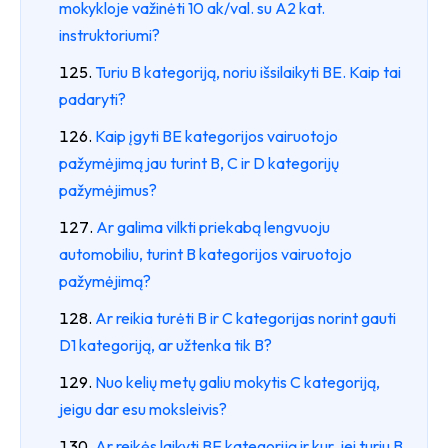
mokykloje važinėti 10 ak/val. su A2 kat.
instruktoriumi?
Turiu B kategoriją, noriu išsilaikyti BE. Kaip tai
padaryti?
Kaip įgyti BE kategorijos vairuotojo
pažymėjimą jau turint B, C ir D kategorijų
pažymėjimus?
Ar galima vilkti priekabą lengvuoju
automobiliu, turint B kategorijos vairuotojo
pažymėjimą?
Ar reikia turėti B ir C kategorijas norint gauti
D1 kategoriją, ar užtenka tik B?
Nuo kelių metų galiu mokytis C kategoriją,
jeigu dar esu moksleivis?
Ar reikės laikyti BE kategoriją ir kur, jei turiu B,