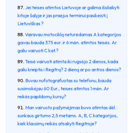
Jei teises atimtos Lietuvoje ar galima išsilaikyti
kitoje šalyje ir jas praėjus terminui pasikeisti į
Lietuviškas ?
Vairavau motociklą neturėdamas A kategorijos
gavau bauda 375 eur. ir 6 mėn. atimtos teisės. Ar
galiu vairuoti C kat.?
Teisė vairuoti atimta iki rugsėjo 2 dienos, kada
galiu kreiptis i Regitrą? 2 dieną ar po antros dienos?
Buvau nufotografuotas su telefonu, bauda
susimokėjau 60 Eur., teises atimtos 1 mėn. Ar
reikės papildomų kursų?
Man vairuoto pažymėjimas buvo atimtas dėl
sunkaus girtumo 2,5 metams. A, B, C kategorijos,
kiek klausimų reikės atsakyti Regitroje?