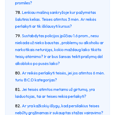
promiles?
Lenkiau mašiną sankryžoje kur pažymėtas
šalutinis kelias. Teises atimtos 3 mėn. Ar reikės
perlaikyti ar tik išklausyti kursus?
Sustabdytas policijos įpūčiau 1.6 prom., nesu
niekada už nieko baustas , problemų su alkoholiu ar
narkotikais neturėjęs, kokio maždaug laiko tikėtis
teisių atėmimo? Ir ar bus šansas teikti prašymą dėl
alkobloko po pusės laiko?
Ar reikės perlaikyti teisės, jei jos atimtos 6 mėn.
turiu B:C:D kategorijas?
Jei teisės atimtos metams už girtumą, yra
laiduotojas, tai ar teises reikia perlaikyti?
Ar yra kažkokių išlygų, kad persilaikius teises
nebūtų grąžinamas ir sukauptas stažas vairavimo?