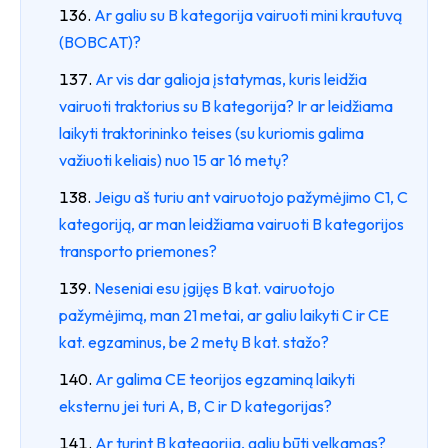
Ar galiu su B kategorija vairuoti mini krautuvą
(BOBCAT)?
Ar vis dar galioja įstatymas, kuris leidžia
vairuoti traktorius su B kategorija? Ir ar leidžiama
laikyti traktorininko teises (su kuriomis galima
važiuoti keliais) nuo 15 ar 16 metų?
Jeigu aš turiu ant vairuotojo pažymėjimo C1, C
kategoriją, ar man leidžiama vairuoti B kategorijos
transporto priemones?
Neseniai esu įgijęs B kat. vairuotojo
pažymėjimą, man 21 metai, ar galiu laikyti C ir CE
kat. egzaminus, be 2 metų B kat. stažo?
Ar galima CE teorijos egzaminą laikyti
eksternu jei turi A, B, C ir D kategorijas?
Ar turint B kategorija, galiu būti velkamas?