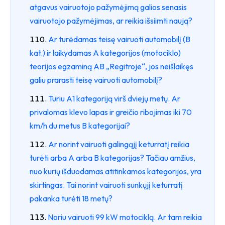
atgavus vairuotojo pažymėjimą galios senasis
vairuotojo pažymėjimas, ar reikia išsiimti naują?
Ar turėdamas teisę vairuoti automobilį (B
kat.) ir laikydamas A kategorijos (motociklo)
teorijos egzaminą AB „Regitroje“, jos neišlaikęs
galiu prarasti teisę vairuoti automobilį?
Turiu A1 kategoriją virš dviejų metų. Ar
privalomas klevo lapas ir greičio ribojimas iki 70
km/h du metus B kategorijai?
Ar norint vairuoti galingąjį keturratį reikia
turėti arba A arba B kategorijas? Tačiau amžius,
nuo kurių išduodamas atitinkamos kategorijos, yra
skirtingas. Tai norint vairuoti sunkųjį keturratį
pakanka turėti 18 metų?
Noriu vairuoti 99 kW motociklą. Ar tam reikia