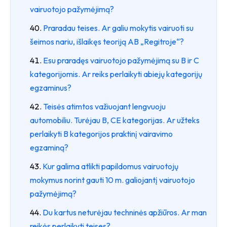
vairuotojo pažymėjimą?
Praradau teises. Ar galiu mokytis vairuoti su
šeimos nariu, išlaikęs teoriją AB „Regitroje“?
Esu praradęs vairuotojo pažymėjimą su B ir C
kategorijomis. Ar reiks perlaikyti abiejų kategorijų
egzaminus?
Teisės atimtos važiuojant lengvuoju
automobiliu. Turėjau B, CE kategorijas. Ar užteks
perlaikyti B kategorijos praktinį vairavimo
egzaminą?
Kur galima atlikti papildomus vairuotojų
mokymus norint gauti 10 m. galiojantį vairuotojo
pažymėjimą?
Du kartus neturėjau techninės apžiūros. Ar man
reikės perlaikyti teises?