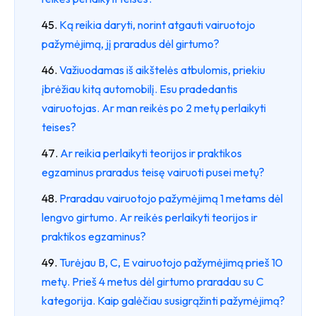
Ką reikia daryti, norint atgauti vairuotojo
pažymėjimą, jį praradus dėl girtumo?
Važiuodamas iš aikštelės atbulomis, priekiu
įbrėžiau kitą automobilį. Esu pradedantis
vairuotojas. Ar man reikės po 2 metų perlaikyti
teises?
Ar reikia perlaikyti teorijos ir praktikos
egzaminus praradus teisę vairuoti pusei metų?
Praradau vairuotojo pažymėjimą 1 metams dėl
lengvo girtumo. Ar reikės perlaikyti teorijos ir
praktikos egzaminus?
Turėjau B, C, E vairuotojo pažymėjimą prieš 10
metų. Prieš 4 metus dėl girtumo praradau su C
kategorija. Kaip galėčiau susigrąžinti pažymėjimą?