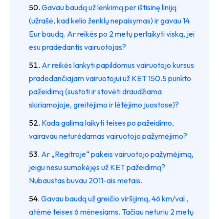
Gavau baudą už lenkimą per ištisinę liniją
(užrašė, kad kelio ženklų nepaisymas) ir gavau 14
Eur baudą. Ar reikės po 2 metų perlaikyti viską, jei
esu pradedantis vairuotojas?
Ar reikės lankyti papildomus vairuotojo kursus
pradedančiajam vairuotojui už KET 150.5 punkto
pažeidimą (sustoti ir stovėti draudžiama
skiriamojoje, greitėjimo ir lėtėjimo juostose)?
Kada galima laikyti teises po pažeidimo,
vairavau neturėdamas vairuotojo pažymėjimo?
Ar „Regitroje“ pakeis vairuotojo pažymėjimą,
jeigu nesu sumokėjęs už KET pažeidimą?
Nubaustas buvau 2011-ais metais.
Gavau baudą už greičio viršijimą, 46 km/val.,
atėmė teises 6 mėnesiams. Tačiau neturiu 2 metų