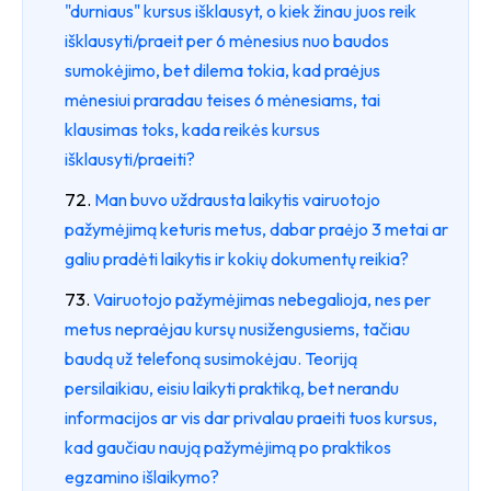
"durniaus" kursus išklausyt, o kiek žinau juos reik
išklausyti/praeit per 6 mėnesius nuo baudos
sumokėjimo, bet dilema tokia, kad praėjus
mėnesiui praradau teises 6 mėnesiams, tai
klausimas toks, kada reikės kursus
išklausyti/praeiti?
Man buvo uždrausta laikytis vairuotojo
pažymėjimą keturis metus, dabar praėjo 3 metai ar
galiu pradėti laikytis ir kokių dokumentų reikia?
Vairuotojo pažymėjimas nebegalioja, nes per
metus nepraėjau kursų nusižengusiems, tačiau
baudą už telefoną susimokėjau. Teoriją
persilaikiau, eisiu laikyti praktiką, bet nerandu
informacijos ar vis dar privalau praeiti tuos kursus,
kad gaučiau naują pažymėjimą po praktikos
egzamino išlaikymo?