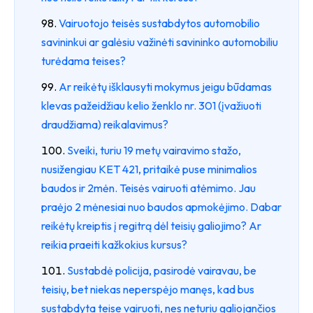
Vairuotojo teisės sustabdytos automobilio
savininkui ar galėsiu važinėti savininko automobiliu
turėdama teises?
Ar reikėtų išklausyti mokymus jeigu būdamas
klevas pažeidžiau kelio ženklo nr. 301 (įvažiuoti
draudžiama) reikalavimus?
Sveiki, turiu 19 metų vairavimo stažo,
nusižengiau KET 421, pritaikė puse minimalios
baudos ir 2mėn. Teisės vairuoti atėmimo. Jau
praėjo 2 mėnesiai nuo baudos apmokėjimo. Dabar
reikėtų kreiptis į regitrą dėl teisių galiojimo? Ar
reikia praeiti kažkokius kursus?
Sustabdė policija, pasirodė vairavau, be
teisių, bet niekas neperspėjo manęs, kad bus
sustabdyta teise vairuoti, nes neturiu galiojančios