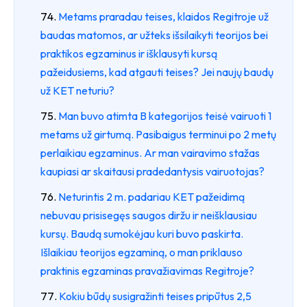
Metams praradau teises, klaidos Regitroje už
baudas matomos, ar užteks išsilaikyti teorijos bei
praktikos egzaminus ir išklausyti kursą
pažeidusiems, kad atgauti teises? Jei naujų baudų
už KET neturiu?
Man buvo atimta B kategorijos teisė vairuoti 1
metams už girtumą. Pasibaigus terminui po 2 metų
perlaikiau egzaminus. Ar man vairavimo stažas
kaupiasi ar skaitausi pradedantysis vairuotojas?
Neturintis 2 m. padariau KET pažeidimą
nebuvau prisisegęs saugos diržu ir neišklausiau
kursų. Baudą sumokėjau kuri buvo paskirta.
Išlaikiau teorijos egzaminą, o man priklauso
praktinis egzaminas pravažiavimas Regitroje?
Kokiu būdų susigražinti teises pripūtus 2,5