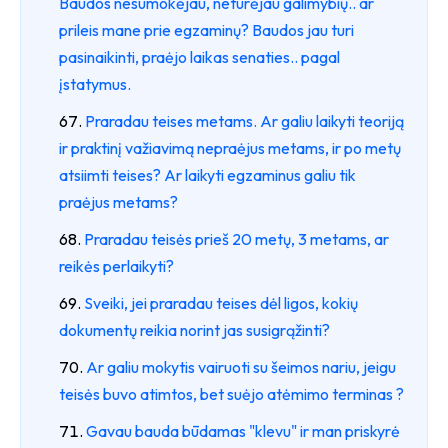
Baudos nesumokėjau, neturėjau galimybių.. ar
prileis mane prie egzaminų? Baudos jau turi
pasinaikinti, praėjo laikas senaties.. pagal
įstatymus.
Praradau teises metams. Ar galiu laikyti teoriją
ir praktinį važiavimą nepraėjus metams, ir po metų
atsiimti teises? Ar laikyti egzaminus galiu tik
praėjus metams?
Praradau teisės prieš 20 metų, 3 metams, ar
reikės perlaikyti?
Sveiki, jei praradau teises dėl ligos, kokių
dokumentų reikia norint jas susigrąžinti?
Ar galiu mokytis vairuoti su šeimos nariu, jeigu
teisės buvo atimtos, bet suėjo atėmimo terminas ?
Gavau bauda būdamas "klevu" ir man priskyrė