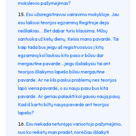
moksleivio pažymėjimas?
Esu užsiregistravusi vairavimo mokykloje. Jau
esu laikiusi teorijos egzaminą Regitroje deja
neišlaikiau... Bet dabar turiu klausima. Mūsų
santuoka už kelių dienų. Keisis mano pavardė. Tai
kaip tada bus jeigu aš registruosiuos į kitą
egzaminą kol lauksiu kito paso ir būsiu dar
mergautine pavarde...jeigu išsilaikysiu tai ant
teorijos išlaikymo lapelio būsiu mergautine
pavarde. Ar ne kils paskui problemų nes teorijos
lapo viena pavardė, o su nauju pasu bus kita
pavardė. Ar geriau palaukti kol gausiu naują pasą.
Kad iš karto būtų nauja pavardė ant teorijos
lapelio?
Esu niekada neturėjęs variuotojo pažymėjimo,
nuo ko reikėtų man pradėt, norėčiau išilaikyti