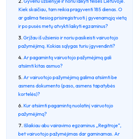
Gyvenu užsienyje ir noriu laikyti teises Lietuvoje.
Kiek skaičiau, tam reikia pragyventi 185 dienas. O
ar galima tiesiog prisiregistruoti į gyvenamąją vietą
ir po pusės metų atvykti laikyti egzaminus?
Grįžau iš užsienio ir noriu pasikeisti vairuotojo
pažymėjimą. Kokias sąlygas turiu įgyvendinti?
Ar pagamintą vairuotojo pažymėjimą gali
atsiimti kitas asmuo?
Ar vairuotojo pažymėjimą galima atsiimti be
asmens dokumento (paso, asmens tapatybės
kortelės)?
Kur atsiimti pagamintą nuolatinį vairuotojo
pažymėjimą?
Išlaikiau abu vairavimo egzaminus „Regitroje“,
bet vairuotojo pažymėjimas dar gaminamas. Ar