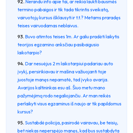
Nerandu info apie tai, ar reikia laukti bausmės
termino pabaigos ir tik tada tikrintis sveikatą,
vairuotojų kursus išklausyti ir t.t.? Metams praradęs
teises vairuodamas neblaivus.
Buvo atimtos teises 1m. Ar galiu pradėti laikytis
teorijos egzamino anksčiau pasibaigusio
laikotarpio?
Dar nesuėjus 2 m laikotarpiui padariau auto
įvykį, persirikiavau ir mašina važiuojanti toje
juostoje manęs nepamatė, tad įvyko avarija.
Avarijos kaltininkas esu aš. Šiuo metu mano
pažymėjimą rodo negaliojančiu. Ar man reikės
perlaikyti visus egzaminus iš naujo ar tik papildomus
kursus?
Sustabdė policija, pasirodė vairavau, be teisių,
bet niekas neperspėjo manęs, kad bus sustabdyta