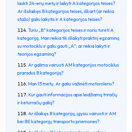
laukti 24-erių metų ir laikyti A kategorijos teises?
Ar išsilaikęs B kategorijos teises, iškart (ar reikia
stažo) galiu laikytis ir A kategorijos teises?
Turiu „B“ kategorijos teises ir noriu turėti A
kategoriją. Man reikia tik išlaikyti praktinį egzaminą
su motociklu ir galiu gauti „A“, ar reikia laikyti ir
teorijos egzaminą?
Ar galima vairuoti AM kategorijos motociklus
praradus B kategoriją?
Man 13 metų. Ar galiu važinėti motoroleriu?
Kur gauti informacijos apie leidžiamą triračių
ir keturračių galią?
Ar išlaikęs B kategoriją, įgysiu vairuoti ir AM
bei BE kategorijų transporto priemones?