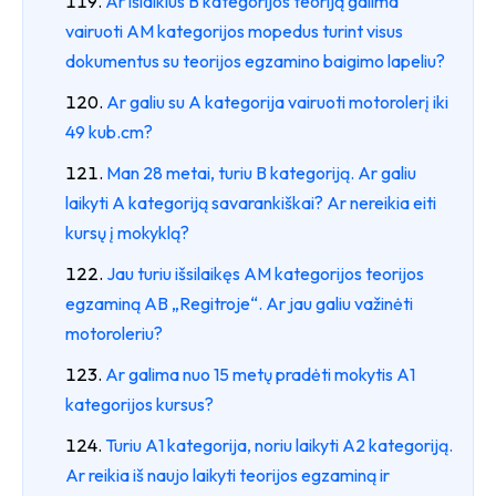
Ar išlaikius B kategorijos teoriją galima
vairuoti AM kategorijos mopedus turint visus
dokumentus su teorijos egzamino baigimo lapeliu?
Ar galiu su A kategorija vairuoti motorolerį iki
49 kub.cm?
Man 28 metai, turiu B kategoriją. Ar galiu
laikyti A kategoriją savarankiškai? Ar nereikia eiti
kursų į mokyklą?
Jau turiu išsilaikęs AM kategorijos teorijos
egzaminą AB „Regitroje“. Ar jau galiu važinėti
motoroleriu?
Ar galima nuo 15 metų pradėti mokytis A1
kategorijos kursus?
Turiu A1 kategorija, noriu laikyti A2 kategoriją.
Ar reikia iš naujo laikyti teorijos egzaminą ir