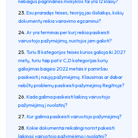
nebaigus pagrindinės mokyklos tai yra 12 klasių?
Esu praradęs teises, teoriją jau išsilaikęs, kokių
dokumentų reikia vairavimo egzaminui?
Ar yra terminas per kurį reikia pasikeisti
vairuotojo pažymėjimą, nustojus jam galioti?
Turiu B kategorijos teises kurios galioja iki 2027
metų, turiu taip pat ir C,D kategorijas kurių
galiojimas baigėsi 2022 metais ir pamiršau
pasikeisti į naują pažymėjimą. Klausimas ar dabar
nebūtų problemų pasikeisti pažymėjimą Regitroje?
Kada galima pasikeisti laikiną vairuotojo
pažymėjimą į nuolatinį?
Kur galima pasikeisti vairuotojo pažymėjimą?
Kokie dokumentai reikalingi norint pakeisti
laikinąjį vairuotojo pažymėjimą į nuolatinį?