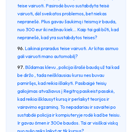
teise vairuoti. Pasirodė buvo sustabdyta teisė
vairuoti, dėl sveikatos problemos, bet niekas
nepranešė. Plius gavau šaukimą i teismą ir bauda,
nuo 300 eur iki nežinau kiek... Kaip tai gali būti, kad
nepranešė, kad yra sustabdytos teises?
Laikinai praradus teise vairuoti. Ar kitas asmuo
gali vairuoti mano automobilį?
Būdamas klevu , policija išrašė baudą už tai kad
be diržo , tada neišklausiau kursu nes buvau
pamiršęs, kad reikia išlaikyti. Pasibaigė teisių
galiojimas atvažiavus į Regitrą pasikeist pasakė,
kad reikia išklausyt kursą ir perlaikyt teorijos ir
vairavimo egzaminą. To nepadariau ir savaitei po
sustabdė policija ir kompiuteryje rodė kad be teisiu.
Ir gavau 6men ir 300e baudos. Tai ar visiškai viską
nuo nulio reiks laikyt ar tik kursus?