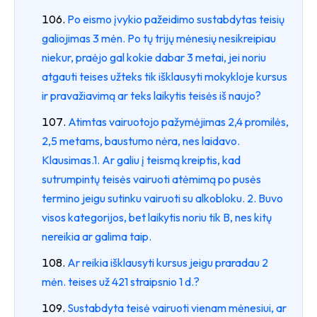
Po eismo įvykio pažeidimo sustabdytas teisių
galiojimas 3 mėn. Po tų trijų mėnesių nesikreipiau
niekur, praėjo gal kokie dabar 3 metai, jei noriu
atgauti teises užteks tik išklausyti mokykloje kursus
ir pravažiavimą ar teks laikytis teisės iš naujo?
Atimtas vairuotojo pažymėjimas 2,4 promilės,
2,5 metams, baustumo nėra, nes laidavo.
Klausimas.1. Ar galiu į teismą kreiptis, kad
sutrumpintų teisės vairuoti atėmimą po pusės
termino jeigu sutinku vairuoti su alkobloku. 2. Buvo
visos kategorijos, bet laikytis noriu tik B, nes kitų
nereikia ar galima taip.
Ar reikia išklausyti kursus jeigu praradau 2
mėn. teises už 421 straipsnio 1 d.?
Sustabdyta teisė vairuoti vienam mėnesiui, ar