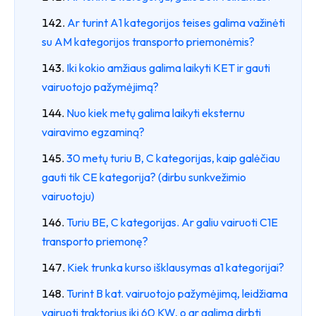
Ar turint A1 kategorijos teises galima važinėti
su AM kategorijos transporto priemonėmis?
Iki kokio amžiaus galima laikyti KET ir gauti
vairuotojo pažymėjimą?
Nuo kiek metų galima laikyti eksternu
vairavimo egzaminą?
30 metų turiu B, C kategorijas, kaip galėčiau
gauti tik CE kategorija? (dirbu sunkvežimio
vairuotoju)
Turiu BE, C kategorijas. Ar galiu vairuoti C1E
transporto priemonę?
Kiek trunka kurso išklausymas a1 kategorijai?
Turint B kat. vairuotojo pažymėjimą, leidžiama
vairuoti traktorius iki 60 KW, o ar galima dirbti