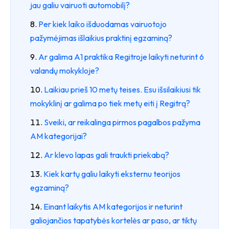
jau galiu vairuoti automobilį?
Per kiek laiko išduodamas vairuotojo
pažymėjimas išlaikius praktinį egzaminą?
Ar galima A1 praktika Regitroje laikyti neturint 6
valandų mokykloje?
Laikiau prieš 10 metų teises. Esu išsilaikiusi tik
mokyklinį ar galima po tiek metų eiti į Regitrą?
Sveiki, ar reikalinga pirmos pagalbos pažyma
AM kategorijai?
Ar klevo lapas gali traukti priekabą?
Kiek kartų galiu laikyti eksternu teorijos
egzaminą?
Einant laikytis AM kategorijos ir neturint
galiojančios tapatybės kortelės ar paso, ar tiktų