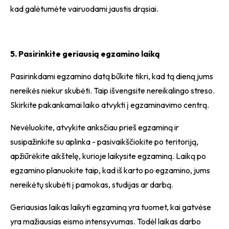
kad galėtumėte vairuodami jaustis drąsiai.
5. Pasirinkite geriausią egzamino laiką
Pasirinkdami egzamino datą būkite tikri, kad tą dieną jums
nereikės niekur skubėti. Taip išvengsite nereikalingo streso.
Skirkite pakankamai laiko atvykti į egzaminavimo centrą.
Nevėluokite, atvykite anksčiau prieš egzaminą ir
susipažinkite su aplinka - pasivaikščiokite po teritoriją,
apžiūrėkite aikštelę, kurioje laikysite egzaminą. Laiką po
egzamino planuokite taip, kad iš karto po egzamino, jums
nereikėtų skubėti į pamokas, studijas ar darbą.
Geriausias laikas laikyti egzaminą yra tuomet, kai gatvėse
yra mažiausias eismo intensyvumas. Todėl laikas darbo