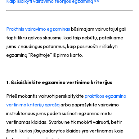
Kaip išlaikyti vairavimo teorijos egzaminą >>
Praktinis vairavimo egzaminas
būsimajam vairuotojui gali
tapti tikru galvos skausmu, kad taip nebūtų, pateikiame
jums 7 naudingus patarimus, kaip pasiruošti ir išlaikyti
egzaminą "Regitroje" iš pirmo karto.
1. Išsiaiškinkite egzamino vertinimo kriterijus
Prieš mokantis vairuoti perskaitykite
praktikos egzamino
vertinimo kriterijų aprašą
arba paprašykite vairavimo
instruktoriaus jums padėti sužinoti egzamino metu
vertinamas klaidas. Svarbu ne tik mokėti vairuoti, bet ir
žinoti, kurios jūsų padarytos klaidos yra vertinamos kaip