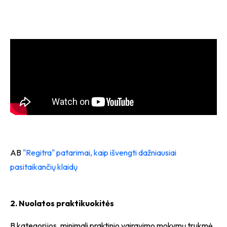
AB
"Regitra"
patarimai, kaip išvengti dažniausiai
pasitaikančių klaidų
2. Nuolatos praktikuokitės
B kategorijos, minimali praktinio vairavimo mokymų trukmė