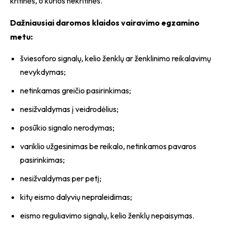
kritinės, o kurios nekritinės.
Dažniausiai daromos klaidos vairavimo egzamino
metu:
šviesoforo signalų, kelio ženklų ar ženklinimo reikalavimų
nevykdymas;
netinkamas greičio pasirinkimas;
nesižvaldymas į veidrodėlius;
posūkio signalo nerodymas;
variklio užgesinimas be reikalo, netinkamos pavaros
pasirinkimas;
nesižvaldymas per petį;
kitų eismo dalyvių nepraleidimas;
eismo reguliavimo signalų, kelio ženklų nepaisymas.