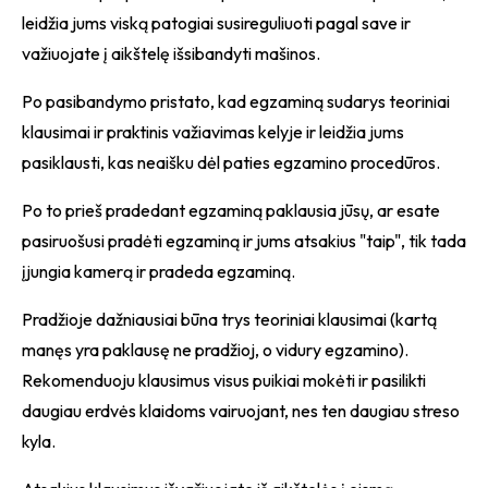
leidžia jums viską patogiai susireguliuoti pagal save ir
važiuojate į aikštelę išsibandyti mašinos.
Po pasibandymo pristato, kad egzaminą sudarys teoriniai
klausimai ir praktinis važiavimas kelyje ir leidžia jums
pasiklausti, kas neaišku dėl paties egzamino procedūros.
Po to prieš pradedant egzaminą paklausia jūsų, ar esate
pasiruošusi pradėti egzaminą ir jums atsakius "taip", tik tada
įjungia kamerą ir pradeda egzaminą.
Pradžioje dažniausiai būna trys teoriniai klausimai (kartą
manęs yra paklausę ne pradžioj, o vidury egzamino).
Rekomenduoju klausimus visus puikiai mokėti ir pasilikti
daugiau erdvės klaidoms vairuojant, nes ten daugiau streso
kyla.