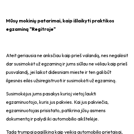
Mūsų mokinių patarimai, kaip išlaikyti praktikos
egzaminą "Regitroje"
Ateit geriausia ne anksčiau kaip prieš valandą, nes negalėsit
dar susimokėt už egzaminą ir jums siūlau ne vėliau kaip prieš
pusvalandį, jei laikot didesniam mieste ir ten gali būt
ilgesnės eilės užsiregistruoti ir susimokėti už egzaminą.
Susimokėjus jums pasakys kurioj vietoj laukti
egzaminuotojo, kuris jus pakvies. Kai jus pakviečia,
egzaminuotojas prisistato, patikrina jūsų asmens
dokumentą ir palydi iki automobilio aikštelėje.
Tada trumpai paaiškina kaip veikia automobilio prietaisai,