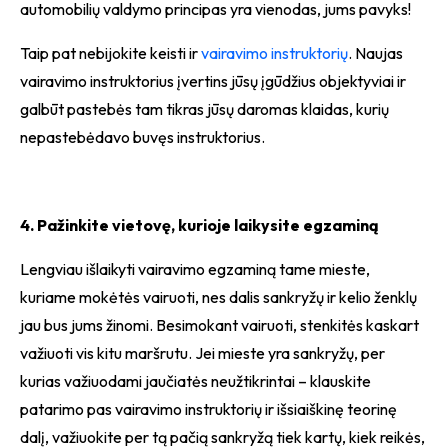
automobilių valdymo principas yra vienodas, jums pavyks!
Taip pat nebijokite keisti ir
vairavimo instruktorių
. Naujas
vairavimo instruktorius įvertins jūsų įgūdžius objektyviai ir
galbūt pastebės tam tikras jūsų daromas klaidas, kurių
nepastebėdavo buvęs instruktorius.
4. Pažinkite vietovę, kurioje laikysite egzaminą
Lengviau išlaikyti vairavimo egzaminą tame mieste,
kuriame mokėtės vairuoti, nes dalis sankryžų ir kelio ženklų
jau bus jums žinomi. Besimokant vairuoti, stenkitės kaskart
važiuoti vis kitu maršrutu. Jei mieste yra sankryžų, per
kurias važiuodami jaučiatės neužtikrintai – klauskite
patarimo pas vairavimo instruktorių ir išsiaiškinę teorinę
dalį, važiuokite per tą pačią sankryžą tiek kartų, kiek reikės,