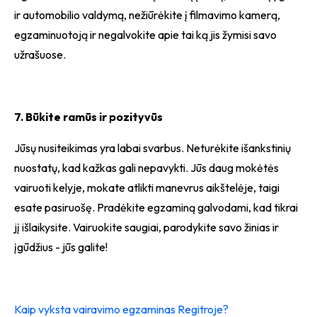
ir automobilio valdymą, nežiūrėkite į filmavimo kamerą,
egzaminuotoją ir negalvokite apie tai ką jis žymisi savo
užrašuose.
7. Būkite ramūs ir pozityvūs
Jūsų nusiteikimas yra labai svarbus. Neturėkite išankstinių
nuostatų, kad kažkas gali nepavykti. Jūs daug mokėtės
vairuoti kelyje, mokate atlikti manevrus aikštelėje, taigi
esate pasiruošę. Pradėkite egzaminą galvodami, kad tikrai
jį išlaikysite. Vairuokite saugiai, parodykite savo žinias ir
įgūdžius - jūs galite!
Kaip vyksta vairavimo egzaminas Regitroje?