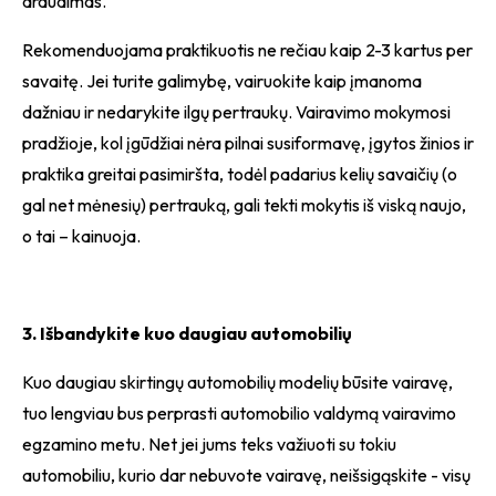
draudimas.
Rekomenduojama praktikuotis ne rečiau kaip 2-3 kartus per
savaitę. Jei turite galimybę, vairuokite kaip įmanoma
dažniau ir nedarykite ilgų pertraukų. Vairavimo mokymosi
pradžioje, kol įgūdžiai nėra pilnai susiformavę, įgytos žinios ir
praktika greitai pasimiršta, todėl padarius kelių savaičių (o
gal net mėnesių) pertrauką, gali tekti mokytis iš viską naujo,
o tai – kainuoja.
3. Išbandykite kuo daugiau automobilių
Kuo daugiau skirtingų automobilių modelių būsite vairavę,
tuo lengviau bus perprasti automobilio valdymą vairavimo
egzamino metu. Net jei jums teks važiuoti su tokiu
automobiliu, kurio dar nebuvote vairavę, neišsigąskite - visų