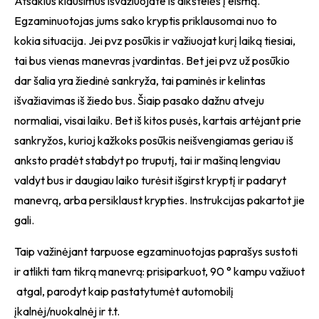
Atsakius klausimus išvažiuojate iš aikštelės į eismą.
Egzaminuotojas jums sako kryptis priklausomai nuo to
kokia situacija. Jei pvz posūkis ir važiuojat kurį laiką tiesiai,
tai bus vienas manevras įvardintas. Bet jei pvz už posūkio
dar šalia yra žiedinė sankryža, tai paminės ir kelintas
išvažiavimas iš žiedo bus. Šiaip pasako dažnu atveju
normaliai, visai laiku. Bet iš kitos pusės, kartais artėjant prie
sankryžos, kurioj kažkoks posūkis neišvengiamas geriau iš
anksto pradėt stabdyt po truputį, tai ir mašiną lengviau
valdyt bus ir daugiau laiko turėsit išgirst kryptį ir padaryt
manevrą, arba persiklaust krypties. Instrukcijas pakartot jie
gali.
Taip važinėjant tarpuose egzaminuotojas paprašys sustoti
ir atlikti tam tikrą manevrą: prisiparkuot, 90 ° kampu važiuot
atgal, parodyt kaip pastatytumėt automobilį
įkalnėj/nuokalnėj ir t.t.