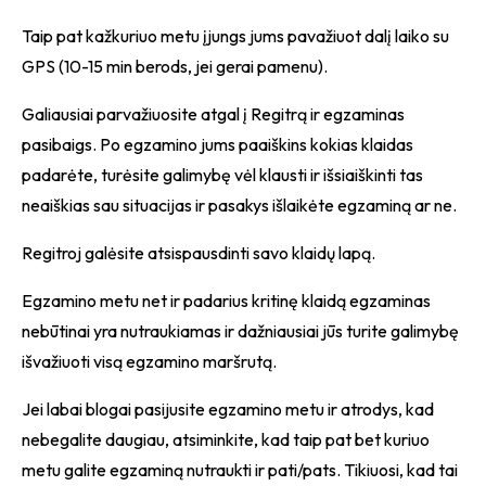
Taip pat kažkuriuo metu įjungs jums pavažiuot dalį laiko su
GPS (10-15 min berods, jei gerai pamenu).
Galiausiai parvažiuosite atgal į Regitrą ir egzaminas
pasibaigs. Po egzamino jums paaiškins kokias klaidas
padarėte, turėsite galimybę vėl klausti ir išsiaiškinti tas
neaiškias sau situacijas ir pasakys išlaikėte egzaminą ar ne.
Regitroj galėsite atsispausdinti savo klaidų lapą.
Egzamino metu net ir padarius kritinę klaidą egzaminas
nebūtinai yra nutraukiamas ir dažniausiai jūs turite galimybę
išvažiuoti visą egzamino maršrutą.
Jei labai blogai pasijusite egzamino metu ir atrodys, kad
nebegalite daugiau, atsiminkite, kad taip pat bet kuriuo
metu galite egzaminą nutraukti ir pati/pats. Tikiuosi, kad tai