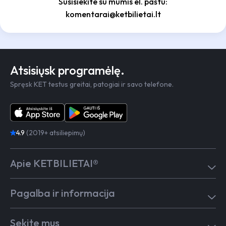
Susisiekite su mumis el. paštu:
komentarai@ketbilietai.lt
Atsisiųsk programėlę.
Spręsk KET testus greitai, patogiai ir savo telefone.
4.9
(2019+ atsiliepimų)
Apie KETBILIETAI®
Atsiliepimai
Pagalba ir informacija
Kaip mokytis
Testai
Pagalba
Test in English
Sekite mus
Dažniausiai užduodami klausimai