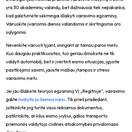
yra 30 akademinių valandų, bet dažniausiai tiek nepakanka,
kad galėtumėte sėkmingai išlaikyti vairavimo egzaminą.
Vairuokite įvairiomis dienos valandomis ir skirtingomis oro
sąlygomis.
Nevenkite vairuoti lyjant, sningant ar tamsiu paros metu.
Kuo daugiau praktikuositės, tuo geriau išmoksite ne tik
valdyti automobilį, bet ir įvertinti eismo situacijas, įgysite
pasitikėjimo savimi, jausite mažiau įtampos ir streso
vairavimo metu.
Jei jau išlaikėte teorijos egzaminą VĮ „Regitroje“, vairavimo
galite
mokytis su šeimos nariu
. Tik prieš pradedant,
įsitikinkite jog turite visus reikiamus dokumentus,
patikrinkite, ar kilus eismo įvykiui, galios transporto
priemonės valdytojo civilines atsakomybes privalomasis