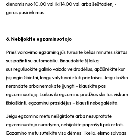
dienomis nuo 10.00 val. iki 14.00 val. arba šeštadienį -
geras pasirinkimas.
6. Nebijokite egzaminuotojo
Prieš vairavimo egzaminą jūs turėsite kelias minutes skirtas
susipažinti su automobiliu. Išnaudokite šį laiką:
susireguliuokite galinio vaizdo veidrodėlius, apžiūrėkite kur
įsijungia žibintai, langų valytuvai ir kiti prietaisai. Jeigu kažko
nerandate arba nemokate įjungti – klauskite pas
egzaminuotoją. Laikas iki egzamino pradžios skirtas viskam
išsiaiškinti, egzaminui prasidėjus – klausti nebegalėsite.
Jeigu egzamino metu neišgirdote arba nesupratote
egzaminuotojo nurodymo, nebijokite paprašyti pakartoti.
Egzamino metu sutelkite visą dėmesį į kelią, eismo sąlygas