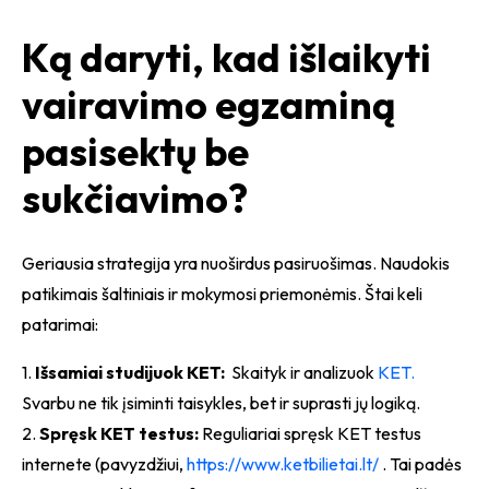
Ką daryti, kad išlaikyti
vairavimo egzaminą
pasisektų be
sukčiavimo?
Geriausia strategija yra nuoširdus pasiruošimas. Naudokis
patikimais šaltiniais ir mokymosi priemonėmis. Štai keli
patarimai:
1.
Išsamiai studijuok KET:
Skaityk ir analizuok
KET.
Svarbu ne tik įsiminti taisykles, bet ir suprasti jų logiką.
2.
Spręsk KET testus:
Reguliariai spręsk KET testus
internete (pavyzdžiui,
https://www.ketbilietai.lt/
. Tai padės