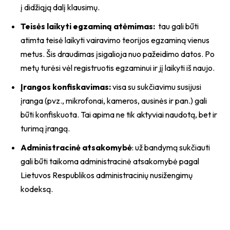
į didžiąją dalį klausimų.
Teisės laikyti egzaminą atėmimas:
tau gali būti
atimta teisė laikyti vairavimo teorijos egzaminą vienus
metus. Šis draudimas įsigalioja nuo pažeidimo datos. Po
metų turėsi vėl registruotis egzaminui ir jį laikyti iš naujo.
Įrangos konfiskavimas:
visa su sukčiavimu susijusi
įranga (pvz., mikrofonai, kameros, ausinės ir pan.) gali
būti konfiskuota. Tai apima ne tik aktyviai naudotą, bet ir
turimą įrangą.
Administracinė atsakomybė
: už bandymą sukčiauti
gali būti taikoma administracinė atsakomybė pagal
Lietuvos Respublikos administracinių nusižengimų
kodeksą.