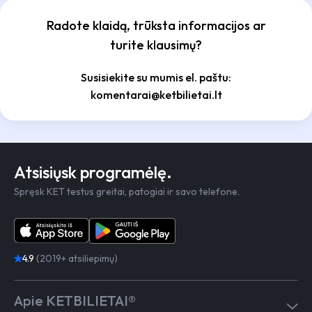
Radote klaidą, trūksta informacijos ar
turite klausimų?
Susisiekite su mumis el. paštu:
komentarai@ketbilietai.lt
Atsisiųsk programėlę.
Spręsk KET testus greitai, patogiai ir savo telefone.
4.9
(2019+ atsiliepimų)
Apie KETBILIETAI®