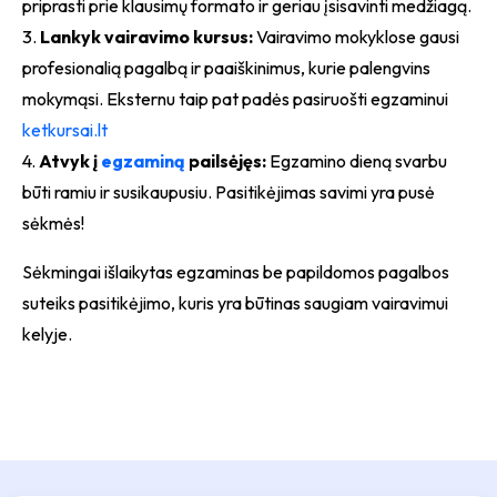
priprasti prie klausimų formato ir geriau įsisavinti medžiagą.
3.
Lankyk vairavimo kursus:
Vairavimo mokyklose gausi
profesionalią pagalbą ir paaiškinimus, kurie palengvins
mokymąsi. Eksternu taip pat padės pasiruošti egzaminui
ketkursai.lt
4.
Atvyk į
egzaminą
pailsėjęs:
Egzamino dieną svarbu
būti ramiu ir susikaupusiu. Pasitikėjimas savimi yra pusė
sėkmės!
Sėkmingai išlaikytas egzaminas be papildomos pagalbos
suteiks pasitikėjimo, kuris yra būtinas saugiam vairavimui
kelyje.