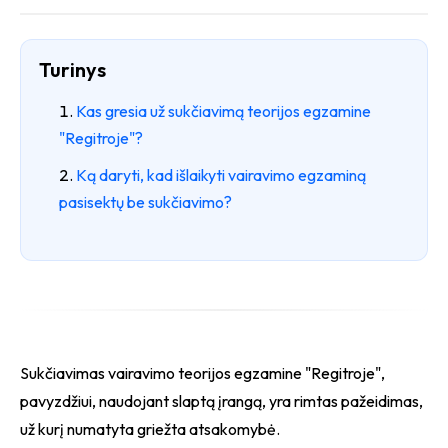
Turinys
Kas gresia už sukčiavimą teorijos egzamine
"Regitroje"?
Ką daryti, kad išlaikyti vairavimo egzaminą
pasisektų be sukčiavimo?
Sukčiavimas vairavimo teorijos egzamine "Regitroje",
pavyzdžiui, naudojant slaptą įrangą, yra rimtas pažeidimas,
už kurį numatyta griežta atsakomybė.