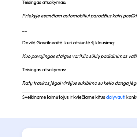
Teisingas atsakymas:
Priekyje esančiam automobiliui parodžius kairį posūki
__
Dovilė Gavrilovaitė, kuri atsiuntė šį klausimą:
Kuo pavojingas staigus variklio sūkių padidinimas važiu
Teisingas atsakymas:
Ratų traukos jėgai viršijus sukibimo su kelio danga jėgą
Sveikiname laimėtojus ir kviečiame kitus
dalyvauti
konku