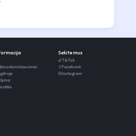
?
nformacija
Sekite mus
TikTok
užduodami klausimai
Facebook
gitroje
Instagram
ažyma
isyklės