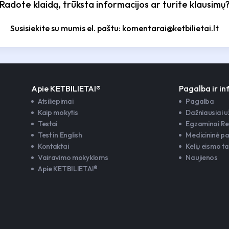
Radote klaidą, trūksta informacijos ar turite klausimų
Susisiekite su mumis el. paštu: komentarai@ketbilietai.lt
Apie KETBILIETAI®
Pagalba ir i
Atsiliepimai
Pagalba
Kaip mokytis
Dažniausiai 
Testai
Egzaminai Re
Test in English
Medicininė p
Kontaktai
Kelių eismo ta
Vairavimo mokykloms
Naujienos
Apie KETBILIETAI®