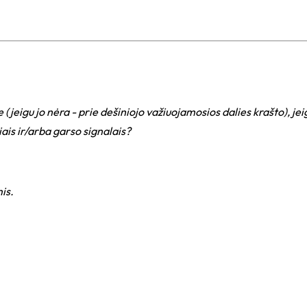
(jeigu jo nėra - prie dešiniojo važiuojamosios dalies krašto), je
ais ir/arba garso signalais?
mis
.