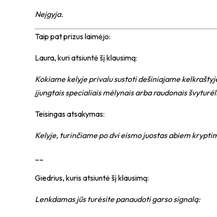
Neįgyja
.
Taip pat prizus laimėjo:
Laura
, kuri atsiuntė šį klausimą:
Kokiame kelyje privalu sustoti dešiniajame kelkraštyje 
įjungtais specialiais mėlynais arba raudonais švyturėli
Teisingas atsakymas:
Kelyje, turinčiame po dvi eismo juostas abiem krypti
__
Giedrius
, kuris atsiuntė šį klausimą:
Lenkdamas jūs turėsite panaudoti garso signalą: