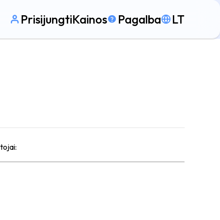
Prisijungti
Kainos
Pagalba
LT
tojai: