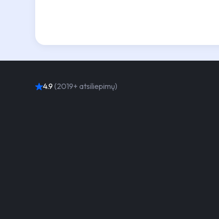
4.9
(2019+ atsiliepimų)