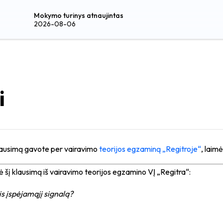
Mokymo turinys atnaujintas
2026-08-06
i
 klausimą gavote per vairavimo
teorijos egzaminą „Regitroje“
, laimė
ė šį klausimą iš vairavimo teorijos egzamino VĮ „Regitra“:
s įspėjamąjį signalą?