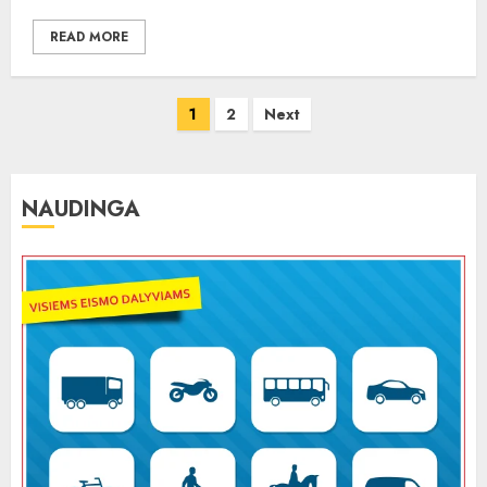
READ MORE
Įrašų
1
2
Next
puslapiavimas
NAUDINGA