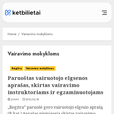
Skip
to
content
Home
Vairavimo mokykloms
Vairavimo mokykloms
Regitra
Vairavimo mokykloms
Paruoštas vairuotojo elgsenos
aprašas, skirtas vairavimo
instruktoriams ir egzaminuotojams
JONAS
2016/03/30
„Regitra” paruošė gero vairuotojo elgesio aprašą
(B kat.) Aprašas pirmiausia skirtas vairavimo