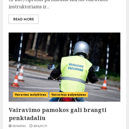
instruktoriams ir...
READ MORE
Vairavimo mokykloms
Vairuotojo pažymėjimas
Vairavimo pamokos gali brangti
penktadaliu
DONATAS
2016/01/11