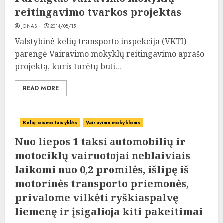
reitingavimo tvarkos projektas
JONAS
2014/08/15
Valstybinė kelių transporto inspekcija (VKTI)
parengė Vairavimo mokyklų reitingavimo aprašo
projektą, kuris turėtų būti...
READ MORE
Kelių eismo taisyklės
Vairavimo mokykloms
Nuo liepos 1 taksi automobilių ir
motociklų vairuotojai neblaiviais
laikomi nuo 0,2 promilės, išlipę iš
motorinės transporto priemonės,
privalome vilkėti ryškiaspalvę
liemenę ir įsigalioja kiti pakeitimai