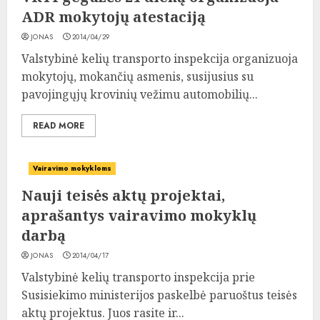
ADR mokytojų atestaciją
JONAS
2014/04/29
Valstybinė kelių transporto inspekcija organizuoja
mokytojų, mokančių asmenis, susijusius su
pavojingųjų krovinių vežimu automobilių...
READ MORE
Vairavimo mokykloms
Nauji teisės aktų projektai,
aprašantys vairavimo mokyklų
darbą
JONAS
2014/04/17
Valstybinė kelių transporto inspekcija prie
Susisiekimo ministerijos paskelbė paruoštus teisės
aktų projektus. Juos rasite ir...