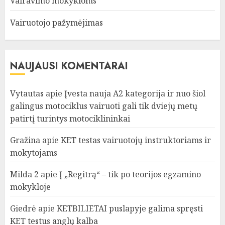
Vairavimo mokykloms
Vairuotojo pažymėjimas
NAUJAUSI KOMENTARAI
Vytautas
apie
Įvesta nauja A2 kategorija ir nuo šiol
galingus motociklus vairuoti gali tik dviejų metų
patirtį turintys motociklininkai
Gražina
apie
KET testas vairuotojų instruktoriams ir
mokytojams
Milda 2
apie
Į „Regitrą“ – tik po teorijos egzamino
mokykloje
Giedrė
apie
KETBILIETAI puslapyje galima spręsti
KET testus anglų kalba