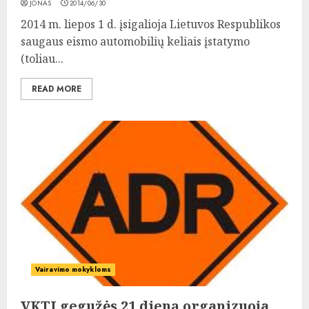
JONAS
2014/06/30
2014 m. liepos 1 d. įsigalioja Lietuvos Respublikos
saugaus eismo automobilių keliais įstatymo
(toliau...
READ MORE
Vairavimo mokykloms
VKTI gegužės 21 dieną organizuoja