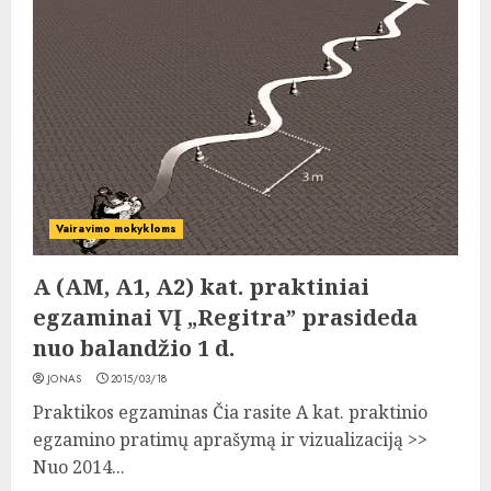
Vairavimo mokykloms
A (AM, A1, A2) kat. praktiniai
egzaminai VĮ „Regitra” prasideda
nuo balandžio 1 d.
JONAS
2015/03/18
Praktikos egzaminas Čia rasite A kat. praktinio
egzamino pratimų aprašymą ir vizualizaciją >>
Nuo 2014...